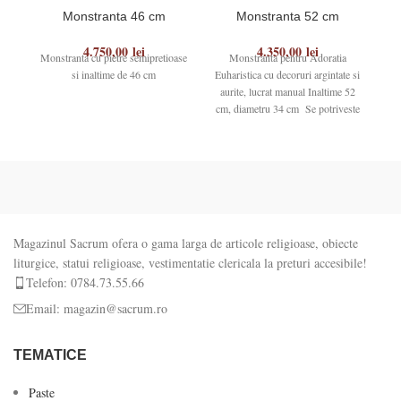
Monstranta 46 cm
Monstranta 52 cm
4.750,00
lei
4.350,00
lei
Monstranta cu pietre semipretioase
Monstranta pentru Adoratia
Mon
si inaltime de 46 cm
Euharistica cu decoruri argintate si
aurite, lucrat manual Inaltime 52
cm, diametru 34 cm Se potriveste
pentru
Magazinul Sacrum ofera o gama larga de articole religioase, obiecte
liturgice, statui religioase, vestimentatie clericala la preturi accesibile!
Telefon: 0784.73.55.66
Email: magazin@sacrum.ro
TEMATICE
Paste