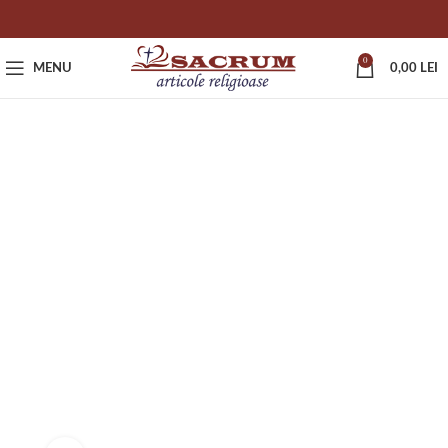
0
MENU
0,00
LEI