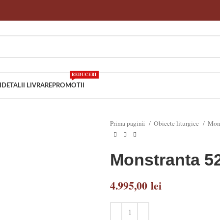
REDUCERI
I
DETALII LIVRARE
PROMOTII
Prima pagină
Obiecte liturgice
Mons
Monstranta 5
4.995,00
lei