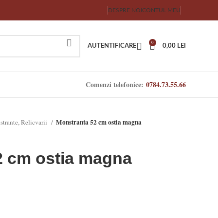
DESPRE NOI
CONTUL MEU
0
AUTENTIFICARE
0,00
LEI
Comenzi telefonice:
0784.73.55.66
Monstranta 52 cm ostia magna
trante, Relicvarii
2 cm ostia magna