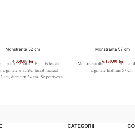
Monstranta 52 cm
Monstranta 57 cm
4.350,00
lei
6.150,00
lei
nta pentru Adoratia Euharistica cu
Monstranta din alama aurita, cu d
i argintate si aurite, lucrat manual
argintate Inaltime 57 cm
52 cm, diametru 34 cm Se potriveste
pentru
E
CATEGORII
CO