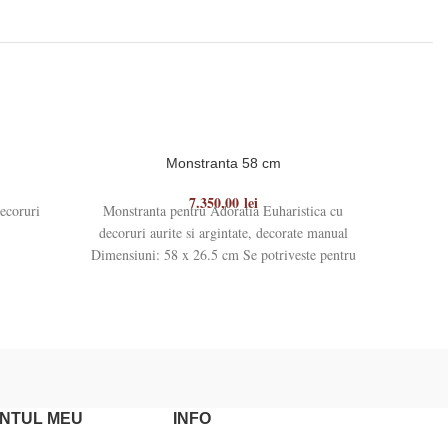
Monstranta 58 cm
7.350,00
lei
ecoruri
Monstranta pentru Adoratia Euharistica cu
Monstran
decoruri aurite si argintate, decorate manual
decoruri 
Dimensiuni: 58 x 26.5 cm Se potriveste pentru
aurite, lu
ostiile
NTUL MEU
INFO