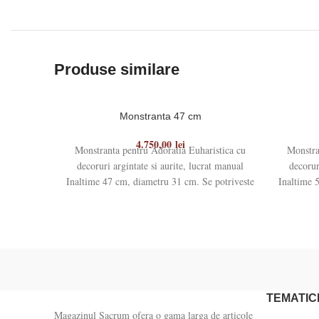
Produse similare
Monstranta 47 cm
4.750,00
lei
Monstranta pentru Adoratia Euharistica cu
Monstra
decoruri argintate si aurite, lucrat manual
decorur
Inaltime 47 cm, diametru 31 cm. Se potriveste
Inaltime 
pentru
TEMATIC
Magazinul Sacrum ofera o gama larga de articole