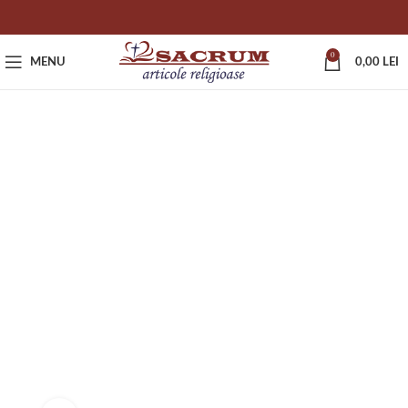
0
MENU
0,00
LEI