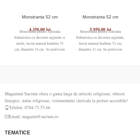
Monstranta 52 cm
Monstranta 52 cm
4.350,00
lei
5.950,00
lei
Monstranta pentru Adoratia
Monstranta pentru Adoratia
Euharistica cu decoruri argintate si
Euharistica cu decoruri argintate,
aurite, lucrat manual Inaltime 52
lucrat manual Inaltime 52 cm,
d
cm, diametru 34 cm Se potriveste
diametru 31 cm. Se potriveste
pentru
pentru ostiile noastre
Magazinul Sacrum ofera o gama larga de articole religioase, obiecte
liturgice, statui religioase, vestimentatie clericala la preturi accesibile!
Telefon: 0784.73.55.66
Email: magazin@sacrum.ro
TEMATICE