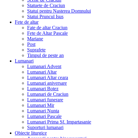
Statuete de Craciun
Statui pentru Nasterea Domnului
Statui Pruncul Isus
Fete de altar
Fate de altar Craciun
Fete de Altar Pascale
Mariane
Post
Suprafete
Timpul de peste an
Lumanari
Lumanari Advent
Lumanari Altar
Lumanari Altar ceara
Lumanari aniversare
Lumanari Botez
Lumanari de Craciun
Lumanari funerare
Lumanari Mir
Lumanari Nunta
Lumanari Pascale
Lumanari Prima Sf. Impartasanie
Suporturi lumanari
Obiecte liturgice