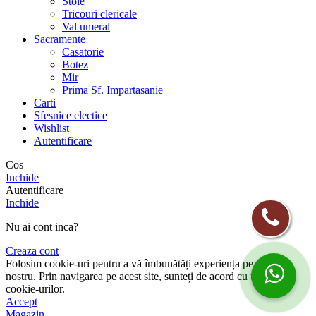
Stole
Tricouri clericale
Val umeral
Sacramente
Casatorie
Botez
Mir
Prima Sf. Impartasanie
Carti
Sfesnice electice
Wishlist
Autentificare
Cos
Inchide
Autentificare
Inchide
Nu ai cont inca?
Creaza cont
Folosim cookie-uri pentru a vă îmbunătăți experiența pe site-ul
nostru. Prin navigarea pe acest site, sunteți de acord cu utilizarea
cookie-urilor.
Accept
Magazin