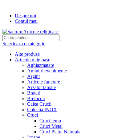
Transport gratuit la comenzi de peste...
Despre noi
Contul meu
Selecteaza o categorie
Alte produse
Articole religioase
Aghiazmatare
Amintiri evenimente
Argint
Articole funerare
Arzator tamaie
Bratari
Brelocuri
Calea Crucii
Colectia INOX
Cruci
Cruci lemn
Cruci Metal
Cruci Piatra Naturala
Icoane