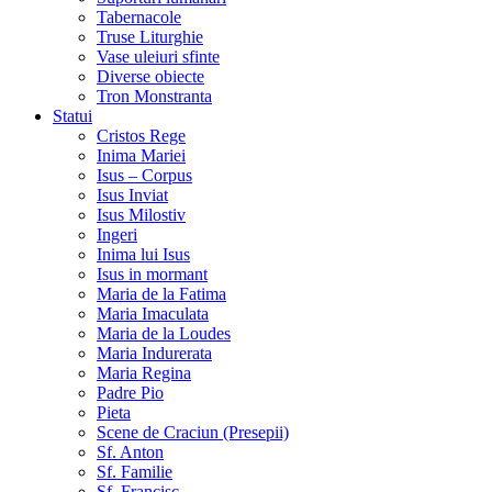
Tabernacole
Truse Liturghie
Vase uleiuri sfinte
Diverse obiecte
Tron Monstranta
Statui
Cristos Rege
Inima Mariei
Isus – Corpus
Isus Inviat
Isus Milostiv
Ingeri
Inima lui Isus
Isus in mormant
Maria de la Fatima
Maria Imaculata
Maria de la Loudes
Maria Indurerata
Maria Regina
Padre Pio
Pieta
Scene de Craciun (Presepii)
Sf. Anton
Sf. Familie
Sf. Francisc