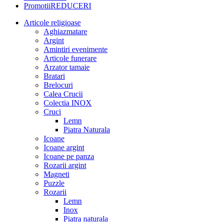
Promotii
REDUCERI
Articole religioase
Aghiazmatare
Argint
Amintiri evenimente
Articole funerare
Arzator tamaie
Bratari
Brelocuri
Calea Crucii
Colectia INOX
Cruci
Lemn
Piatra Naturala
Icoane
Icoane argint
Icoane pe panza
Rozarii argint
Magneti
Puzzle
Rozarii
Lemn
Inox
Piatra naturala