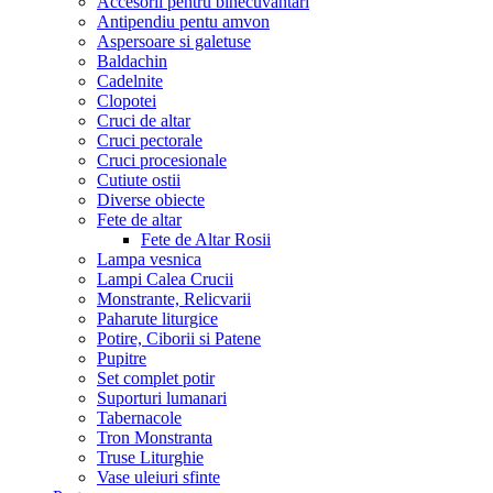
Accesorii pentru binecuvantari
Antipendiu pentu amvon
Aspersoare si galetuse
Baldachin
Cadelnite
Clopotei
Cruci de altar
Cruci pectorale
Cruci procesionale
Cutiute ostii
Diverse obiecte
Fete de altar
Fete de Altar Rosii
Lampa vesnica
Lampi Calea Crucii
Monstrante, Relicvarii
Paharute liturgice
Potire, Ciborii si Patene
Pupitre
Set complet potir
Suporturi lumanari
Tabernacole
Tron Monstranta
Truse Liturghie
Vase uleiuri sfinte