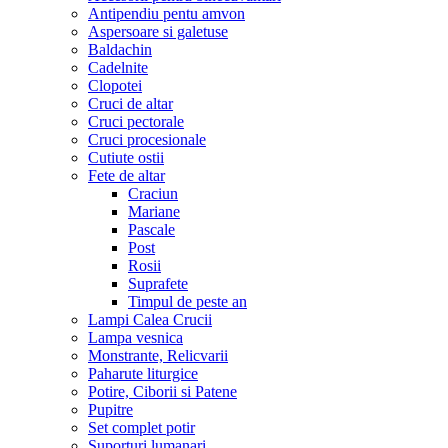
Antipendiu pentu amvon
Aspersoare si galetuse
Baldachin
Cadelnite
Clopotei
Cruci de altar
Cruci pectorale
Cruci procesionale
Cutiute ostii
Fete de altar
Craciun
Mariane
Pascale
Post
Rosii
Suprafete
Timpul de peste an
Lampi Calea Crucii
Lampa vesnica
Monstrante, Relicvarii
Paharute liturgice
Potire, Ciborii si Patene
Pupitre
Set complet potir
Suporturi lumanari