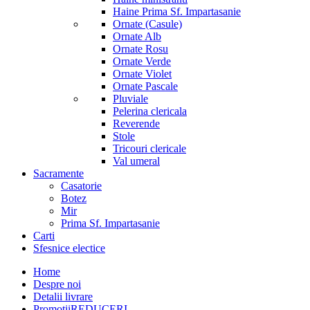
Haine Prima Sf. Impartasanie
Ornate (Casule)
Ornate Alb
Ornate Rosu
Ornate Verde
Ornate Violet
Ornate Pascale
Pluviale
Pelerina clericala
Reverende
Stole
Tricouri clericale
Val umeral
Sacramente
Casatorie
Botez
Mir
Prima Sf. Impartasanie
Carti
Sfesnice electice
Home
Despre noi
Detalii livrare
Promotii
REDUCERI