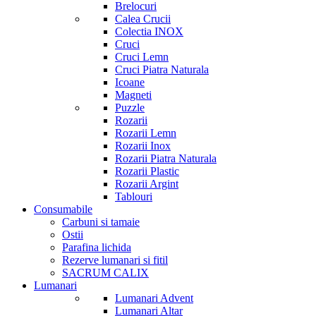
Brelocuri
Calea Crucii
Colectia INOX
Cruci
Cruci Lemn
Cruci Piatra Naturala
Icoane
Magneti
Puzzle
Rozarii
Rozarii Lemn
Rozarii Inox
Rozarii Piatra Naturala
Rozarii Plastic
Rozarii Argint
Tablouri
Consumabile
Carbuni si tamaie
Ostii
Parafina lichida
Rezerve lumanari si fitil
SACRUM CALIX
Lumanari
Lumanari Advent
Lumanari Altar