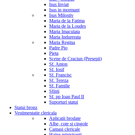
Isus Inviat
Isus in mormant
Isus Milostiv
Maria de la Fatima
Maria de la Loudes
Maria Imaculata
Maria Indurerata
Maria Regina
Padre Pio
Pieta
Scene de Craciun (Presepii)
Sf. Anton
Sf. Iosif
Sf. Francisc
Sf. Tereza
Sf. Familie
Sfinti
Sf. pp Ioan Paul II
Suporturi statui
Statui bronz
Vestimentatie clericala
Aplicatii brodate
Albe, cote si cingole
Camasi clericale
Haine ministranti