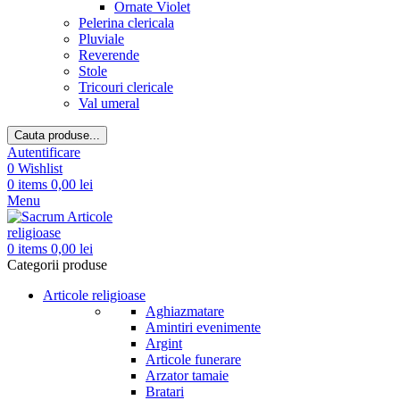
Ornate Violet
Pelerina clericala
Pluviale
Reverende
Stole
Tricouri clericale
Val umeral
Cauta produse...
Autentificare
0
Wishlist
0
items
0,00
lei
Menu
0
items
0,00
lei
Categorii produse
Articole religioase
Aghiazmatare
Amintiri evenimente
Argint
Articole funerare
Arzator tamaie
Bratari