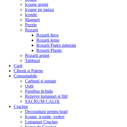
Icoane argint
Icoane pe panza
Iconite
Magneti
Puzzle
Rozarii
Rozarii Inox
Rozarii lemn
Rozarii Piatra naturala
Rozarii Plastic
Rozarii argint
Tablouri
Carti
Ciborii si Patene
Consumabile
Carbuni si tamaie
Ostii
Parafina lichida
Rezerve lumanari si fitil
SACRUM CALIX
Craciun
Decoratiuni pentru brad
Icoane, iconite, vederi
Lumanari Craciun
Scene de Craciun