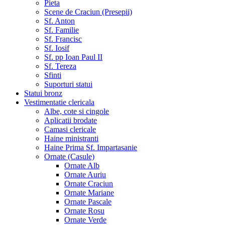
Pieta
Scene de Craciun (Presepii)
Sf. Anton
Sf. Familie
Sf. Francisc
Sf. Iosif
Sf. pp Ioan Paul II
Sf. Tereza
Sfinti
Suporturi statui
Statui bronz
Vestimentatie clericala
Albe, cote si cingole
Aplicatii brodate
Camasi clericale
Haine ministranti
Haine Prima Sf. Impartasanie
Ornate (Casule)
Ornate Alb
Ornate Auriu
Ornate Craciun
Ornate Mariane
Ornate Pascale
Ornate Rosu
Ornate Verde