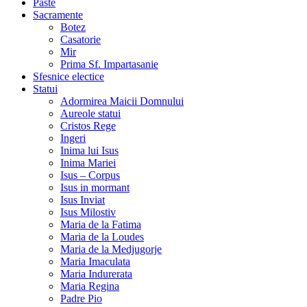
Paste
Sacramente
Botez
Casatorie
Mir
Prima Sf. Impartasanie
Sfesnice electice
Statui
Adormirea Maicii Domnului
Aureole statui
Cristos Rege
Ingeri
Inima lui Isus
Inima Mariei
Isus – Corpus
Isus in mormant
Isus Inviat
Isus Milostiv
Maria de la Fatima
Maria de la Loudes
Maria de la Medjugorje
Maria Imaculata
Maria Indurerata
Maria Regina
Padre Pio