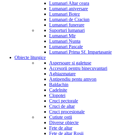
Lumanari Altar ceara
Lumanari aniversare
Lumanari Botez
Lumanari de Craciun
Lumanari funerare
Suporturi lumanari
Lumanari Mir
Lumanari Nunta
Lumanari Pascale
Lumanari Prima Sf. Impartasanie
Obiecte liturgice
Aspersoare si galetuse
Accesorii pentru binecuvantari
Aghiazmatare
Antipendiu pentu amvon
Baldachin
Cadelnite
Clopotei
Cruci pectorale
Cruci de altar
Cruci procesionale
Cutiute ostii
Diverse obiecte
Fete de altar
Fete de altar Rosii