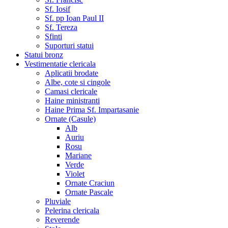
Sf. Iosif
Sf. pp Ioan Paul II
Sf. Tereza
Sfinti
Suporturi statui
Statui bronz
Vestimentatie clericala
Aplicatii brodate
Albe, cote si cingole
Camasi clericale
Haine ministranti
Haine Prima Sf. Impartasanie
Ornate (Casule)
Alb
Auriu
Rosu
Mariane
Verde
Violet
Ornate Craciun
Ornate Pascale
Pluviale
Pelerina clericala
Reverende