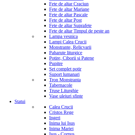
Fete de altar Craciun
Fete de altar Mariane
Fete de altar Pascale
Fete de altar Post
Fete de altar Suprafete
Fete de altar Timpul de peste an
Lampa vesnica
Lampi Calea Crucii
Monstrante, Relicvarii
Paharute liturgice
Potire, Ciborii si Patene
Pupitre
Set complet potir
Suport lumanari
Tron Monstranta
Tabernacole
Truse Liturghie
Vase uleiuri sfinte
Statui
Calea Crucii
Cristos Rege
Ingeri
Inima lui Isus
Inima Mariei
Isus - Corpus