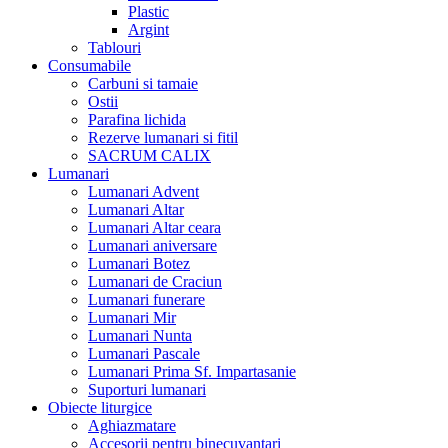
Plastic
Argint
Tablouri
Consumabile
Carbuni si tamaie
Ostii
Parafina lichida
Rezerve lumanari si fitil
SACRUM CALIX
Lumanari
Lumanari Advent
Lumanari Altar
Lumanari Altar ceara
Lumanari aniversare
Lumanari Botez
Lumanari de Craciun
Lumanari funerare
Lumanari Mir
Lumanari Nunta
Lumanari Pascale
Lumanari Prima Sf. Impartasanie
Suporturi lumanari
Obiecte liturgice
Aghiazmatare
Accesorii pentru binecuvantari