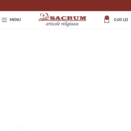
0
MENU
0,00
LEI