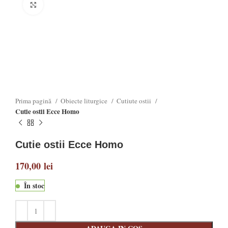
Click to enlarge
Prima pagină
Obiecte liturgice
Cutiute ostii
Cutie ostii Ecce Homo
Cutie ostii Ecce Homo
170,00
lei
În stoc