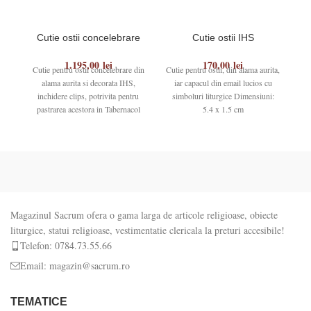
Cutie ostii concelebrare
Cutie ostii IHS
1.195,00
lei
170,00
lei
Cutie pentru ostii concelebrare din
Cutie pentru ostii, din alama aurita,
Cu
alama aurita si decorata IHS,
iar capacul din email lucios cu
1
inchidere clips, potrivita pentru
simboluri liturgice Dimensiuni:
pastrarea acestora in Tabernacol
5.4 x 1.5 cm
Diametru 17
Magazinul Sacrum ofera o gama larga de articole religioase, obiecte
liturgice, statui religioase, vestimentatie clericala la preturi accesibile!
Telefon: 0784.73.55.66
Email: magazin@sacrum.ro
TEMATICE