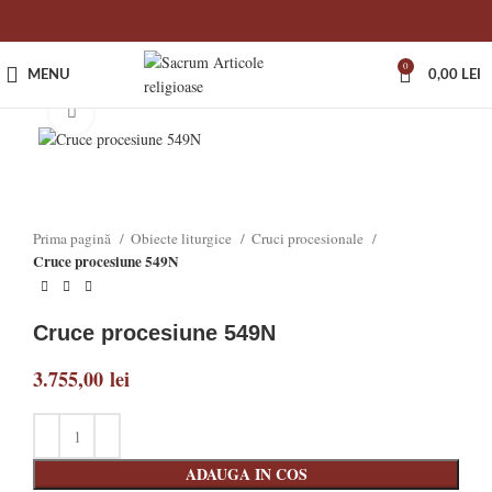
0
MENU
0,00
LEI
Click to enlarge
Prima pagină
Obiecte liturgice
Cruci procesionale
Cruce procesiune 549N
Cruce procesiune 549N
3.755,00
lei
ADAUGA IN COS