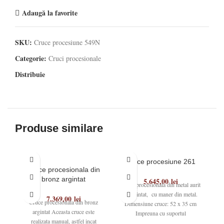
Adaugă la favorite
SKU:
Cruce procesiune 549N
Categorie:
Cruci procesionale
Distribuie
Produse similare
Cruce procesiune 261
Cruce procesionala din
bronz argintat
5.645,00
lei
Cruce procesionala din metal aurit
Cr
si argintat, cu maner din metal.
s
7.369,00
lei
Cruce procesionala din bronz
Dimensiune cruce: 52 x 35 cm
argintat Aceasta cruce este
Impreuna cu suportul
realizata manual, astfel incat