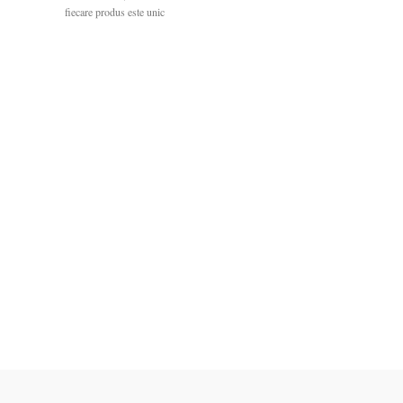
fiecare produs este unic
Dimensiuni cruce: 66 x