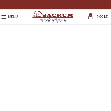
0
MENU
0,00
LEI