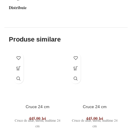
Distribuie
Produse similare
Cruce 24 cm
Cruce 24 cm
445,00
lei
445,00
lei
Cruce de altar, aurita, inaltime 24
Cruce de altar, aurita, inaltime 24
Cr
cm
cm