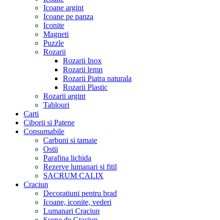
Icoane argint
Icoane pe panza
Iconite
Magneti
Puzzle
Rozarii
Rozarii Inox
Rozarii lemn
Rozarii Piatra naturala
Rozarii Plastic
Rozarii argint
Tablouri
Carti
Ciborii si Patene
Consumabile
Carbuni si tamaie
Ostii
Parafina lichida
Rezerve lumanari si fitil
SACRUM CALIX
Craciun
Decoratiuni pentru brad
Icoane, iconite, vederi
Lumanari Craciun
Scene de Craciun