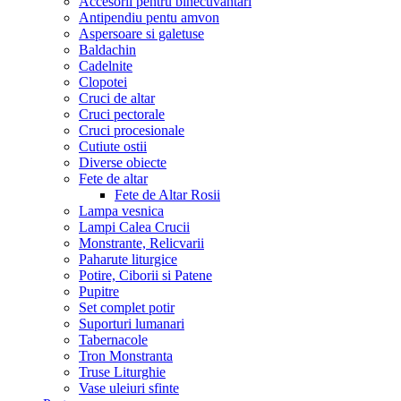
Accesorii pentru binecuvantari
Antipendiu pentu amvon
Aspersoare si galetuse
Baldachin
Cadelnite
Clopotei
Cruci de altar
Cruci pectorale
Cruci procesionale
Cutiute ostii
Diverse obiecte
Fete de altar
Fete de Altar Rosii
Lampa vesnica
Lampi Calea Crucii
Monstrante, Relicvarii
Paharute liturgice
Potire, Ciborii si Patene
Pupitre
Set complet potir
Suporturi lumanari
Tabernacole
Tron Monstranta
Truse Liturghie
Vase uleiuri sfinte