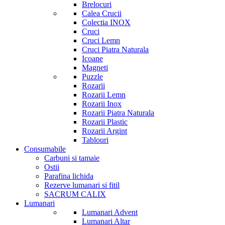
Brelocuri
Calea Crucii
Colectia INOX
Cruci
Cruci Lemn
Cruci Piatra Naturala
Icoane
Magneti
Puzzle
Rozarii
Rozarii Lemn
Rozarii Inox
Rozarii Piatra Naturala
Rozarii Plastic
Rozarii Argint
Tablouri
Consumabile
Carbuni si tamaie
Ostii
Parafina lichida
Rezerve lumanari si fitil
SACRUM CALIX
Lumanari
Lumanari Advent
Lumanari Altar