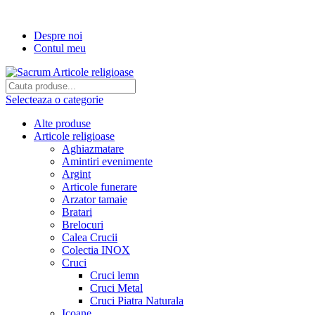
Transport gratuit la comenzi de peste...
Despre noi
Contul meu
Selecteaza o categorie
Alte produse
Articole religioase
Aghiazmatare
Amintiri evenimente
Argint
Articole funerare
Arzator tamaie
Bratari
Brelocuri
Calea Crucii
Colectia INOX
Cruci
Cruci lemn
Cruci Metal
Cruci Piatra Naturala
Icoane