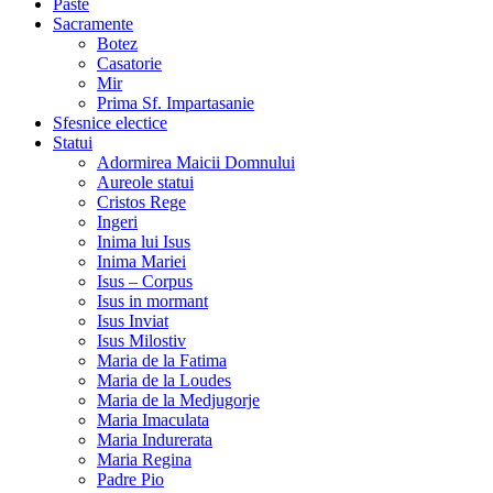
Paste
Sacramente
Botez
Casatorie
Mir
Prima Sf. Impartasanie
Sfesnice electice
Statui
Adormirea Maicii Domnului
Aureole statui
Cristos Rege
Ingeri
Inima lui Isus
Inima Mariei
Isus – Corpus
Isus in mormant
Isus Inviat
Isus Milostiv
Maria de la Fatima
Maria de la Loudes
Maria de la Medjugorje
Maria Imaculata
Maria Indurerata
Maria Regina
Padre Pio