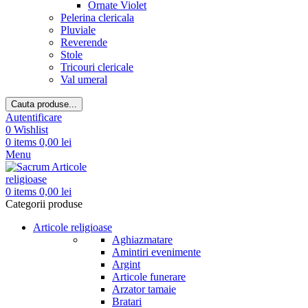
Ornate Violet
Pelerina clericala
Pluviale
Reverende
Stole
Tricouri clericale
Val umeral
Cauta produse...
Autentificare
0
Wishlist
0
items
0,00
lei
Menu
0
items
0,00
lei
Categorii produse
Articole religioase
Aghiazmatare
Amintiri evenimente
Argint
Articole funerare
Arzator tamaie
Bratari