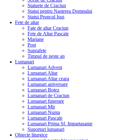
Statuete de Craciun
Statui pentru Nasterea Domnului
Statui Pruncul Isus
Fete de altar
Fate de altar Craciun
Fete de Altar Pascale
Mariane
Post
Suprafete
Timpul de peste an
Lumanari
Lumanari Advent
Lumanari Altar
Lumanari Altar ceara
Lumanari aniversare
Lumanari Botez
Lumanari de Craciun
Lumanari funerare
Lumanari Mir
Lumanari Nunta
Lumanari Pascale
Lumanari Prima Sf. Impartasanie
Suporturi lumanari
Obiecte liturgice