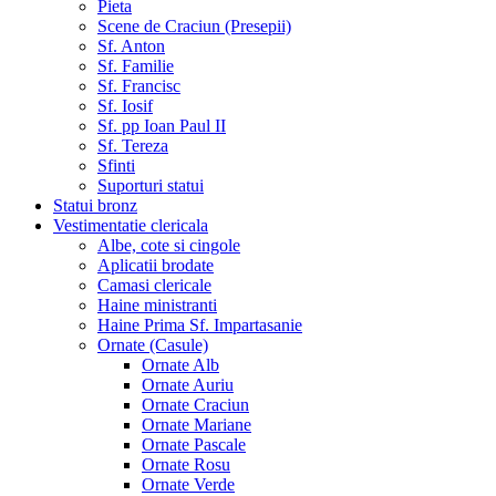
Pieta
Scene de Craciun (Presepii)
Sf. Anton
Sf. Familie
Sf. Francisc
Sf. Iosif
Sf. pp Ioan Paul II
Sf. Tereza
Sfinti
Suporturi statui
Statui bronz
Vestimentatie clericala
Albe, cote si cingole
Aplicatii brodate
Camasi clericale
Haine ministranti
Haine Prima Sf. Impartasanie
Ornate (Casule)
Ornate Alb
Ornate Auriu
Ornate Craciun
Ornate Mariane
Ornate Pascale
Ornate Rosu
Ornate Verde