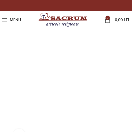
0
MENU
0,00
LEI