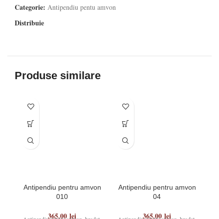
Categorie:
Antipendiu pentu amvon
Distribuie
Produse similare
Antipendiu pentru amvon
Antipendiu pentru amvon
A
010
04
365,00
lei
365,00
lei