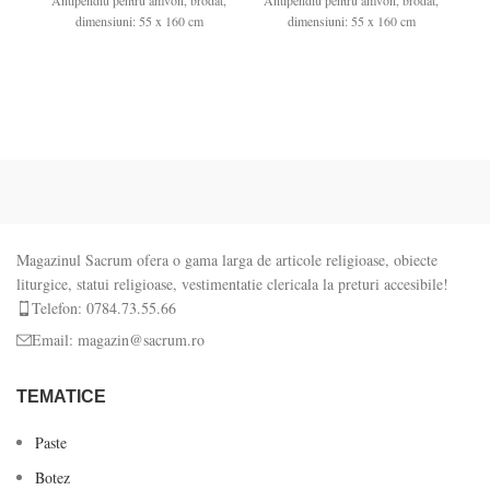
Antipendiu pentru amvon, brodat,
Antipendiu pentru amvon, brodat,
An
dimensiuni: 55 x 160 cm
dimensiuni: 55 x 160 cm
Magazinul Sacrum ofera o gama larga de articole religioase, obiecte
liturgice, statui religioase, vestimentatie clericala la preturi accesibile!
Telefon: 0784.73.55.66
Email: magazin@sacrum.ro
TEMATICE
Paste
Botez