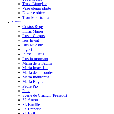
Truse Liturghie
Vase uleiuri sfinte
Diverse obiecte
Tron Monstranta
Statui
Cristos Rege
Inima Mariei
Isus – Corpus
Isus Inviat
Isus Milostiv
Ingeri
Inima lui Isus
Isus in mormant
Maria de la Fatima
Maria Imaculata
Maria de la Loudes
Maria Indurerata
Maria Regina
Padre Pio
Pieta
Scene de Craciun (Presepii)
Sf. Anton
Sf. Familie
Sf. Francisc
Sf. Iosif