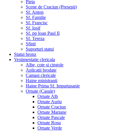
Pieta
Scene de Craciun (Presepii)
Sf. Anton
Sf. Familie
Sf. Francisc
Sf. Iosif
Sf. pp Ioan Paul II
Sf. Tereza
Sfinti
Suporturi statui
Statui bronz
Vestimentatie clericala
Albe, cote si cingole
Aplicatii brodate
Camasi clericale
Haine ministranti
Haine Prima Sf. Impartasanie
Ornate (Casule)
Ornate Alb
Ornate Auriu
Ornate Craciun
Ornate Mariane
Ornate Pascale
Ornate Rosu
Ornate Verde