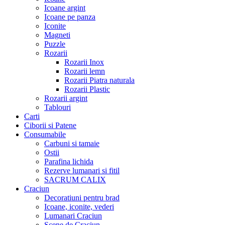
Icoane argint
Icoane pe panza
Iconite
Magneti
Puzzle
Rozarii
Rozarii Inox
Rozarii lemn
Rozarii Piatra naturala
Rozarii Plastic
Rozarii argint
Tablouri
Carti
Ciborii si Patene
Consumabile
Carbuni si tamaie
Ostii
Parafina lichida
Rezerve lumanari si fitil
SACRUM CALIX
Craciun
Decoratiuni pentru brad
Icoane, iconite, vederi
Lumanari Craciun
Scene de Craciun