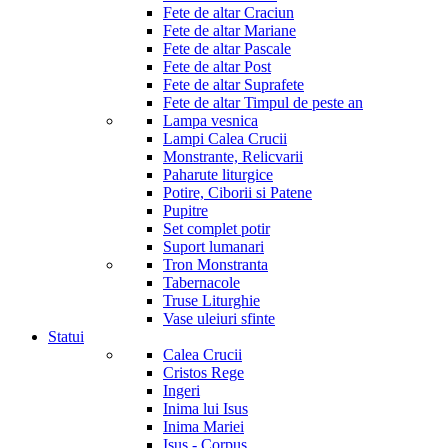
Fete de altar Craciun
Fete de altar Mariane
Fete de altar Pascale
Fete de altar Post
Fete de altar Suprafete
Fete de altar Timpul de peste an
Lampa vesnica
Lampi Calea Crucii
Monstrante, Relicvarii
Paharute liturgice
Potire, Ciborii si Patene
Pupitre
Set complet potir
Suport lumanari
Tron Monstranta
Tabernacole
Truse Liturghie
Vase uleiuri sfinte
Statui
Calea Crucii
Cristos Rege
Ingeri
Inima lui Isus
Inima Mariei
Isus - Corpus