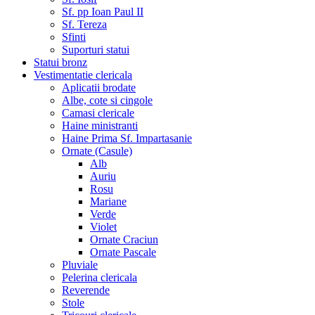
Sf. pp Ioan Paul II
Sf. Tereza
Sfinti
Suporturi statui
Statui bronz
Vestimentatie clericala
Aplicatii brodate
Albe, cote si cingole
Camasi clericale
Haine ministranti
Haine Prima Sf. Impartasanie
Ornate (Casule)
Alb
Auriu
Rosu
Mariane
Verde
Violet
Ornate Craciun
Ornate Pascale
Pluviale
Pelerina clericala
Reverende
Stole