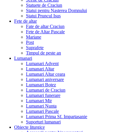
Statuete de Craciun
Statui pentru Nasterea Domnului
Statui Pruncul Isus
Fete de altar
Fate de altar Craciun
Fete de Altar Pascale
Mariane
Post
Suprafete
Timpul de peste an
Lumanari
Lumanari Advent
Lumanari Altar
Lumanari Altar ceara
Lumanari aniversare
Lumanari Botez
Lumanari de Craciun
Lumanari funerare
Lumanari Mir
Lumanari Nunta
Lumanari Pascale
Lumanari Prima Sf. Impartasanie
Suporturi lumanari
Obiecte liturgice