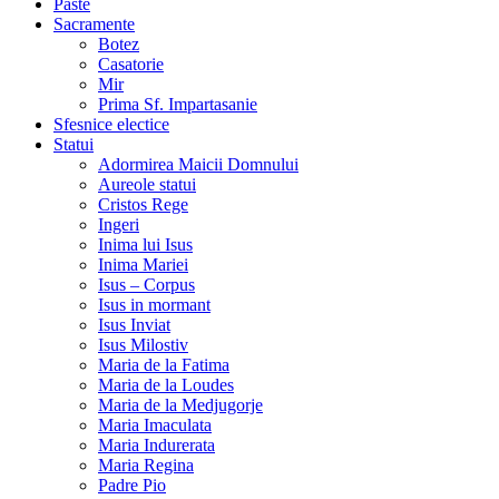
Paste
Sacramente
Botez
Casatorie
Mir
Prima Sf. Impartasanie
Sfesnice electice
Statui
Adormirea Maicii Domnului
Aureole statui
Cristos Rege
Ingeri
Inima lui Isus
Inima Mariei
Isus – Corpus
Isus in mormant
Isus Inviat
Isus Milostiv
Maria de la Fatima
Maria de la Loudes
Maria de la Medjugorje
Maria Imaculata
Maria Indurerata
Maria Regina
Padre Pio