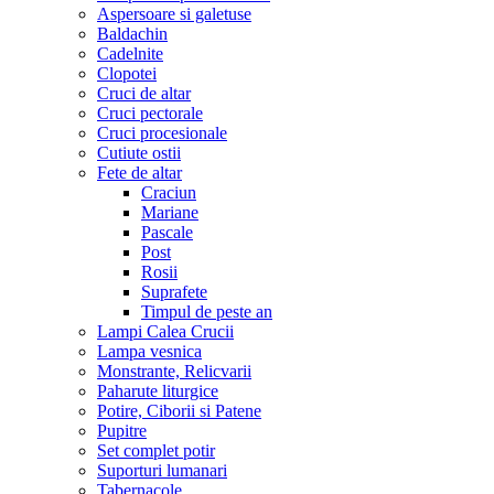
Aspersoare si galetuse
Baldachin
Cadelnite
Clopotei
Cruci de altar
Cruci pectorale
Cruci procesionale
Cutiute ostii
Fete de altar
Craciun
Mariane
Pascale
Post
Rosii
Suprafete
Timpul de peste an
Lampi Calea Crucii
Lampa vesnica
Monstrante, Relicvarii
Paharute liturgice
Potire, Ciborii si Patene
Pupitre
Set complet potir
Suporturi lumanari
Tabernacole