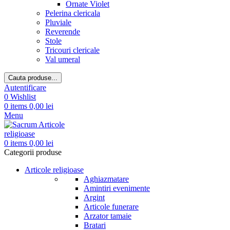
Ornate Violet
Pelerina clericala
Pluviale
Reverende
Stole
Tricouri clericale
Val umeral
Cauta produse...
Autentificare
0
Wishlist
0
items
0,00
lei
Menu
0
items
0,00
lei
Categorii produse
Articole religioase
Aghiazmatare
Amintiri evenimente
Argint
Articole funerare
Arzator tamaie
Bratari