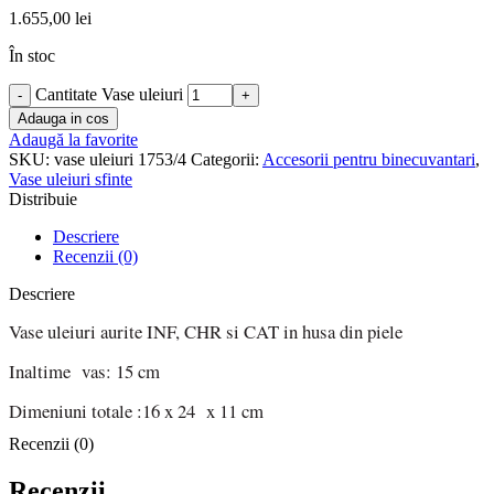
1.655,00
lei
În stoc
Cantitate Vase uleiuri
Adauga in cos
Adaugă la favorite
SKU:
vase uleiuri 1753/4
Categorii:
Accesorii pentru binecuvantari
,
Vase uleiuri sfinte
Distribuie
Descriere
Recenzii (0)
Descriere
Vase uleiuri aurite INF, CHR si CAT in husa din piele
Inaltime vas: 15 cm
Dimeniuni totale :16 x 24 x 11 cm
Recenzii (0)
Recenzii