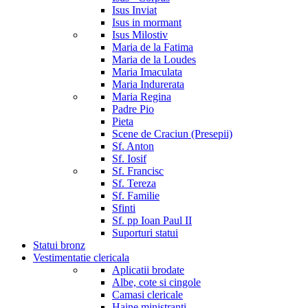
Isus Inviat
Isus in mormant
Isus Milostiv
Maria de la Fatima
Maria de la Loudes
Maria Imaculata
Maria Indurerata
Maria Regina
Padre Pio
Pieta
Scene de Craciun (Presepii)
Sf. Anton
Sf. Iosif
Sf. Francisc
Sf. Tereza
Sf. Familie
Sfinti
Sf. pp Ioan Paul II
Suporturi statui
Statui bronz
Vestimentatie clericala
Aplicatii brodate
Albe, cote si cingole
Camasi clericale
Haine ministranti