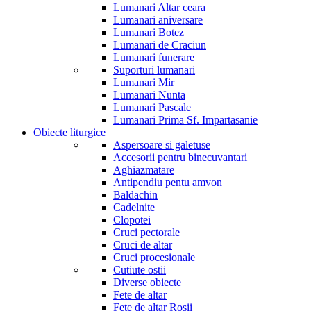
Lumanari Altar ceara
Lumanari aniversare
Lumanari Botez
Lumanari de Craciun
Lumanari funerare
Suporturi lumanari
Lumanari Mir
Lumanari Nunta
Lumanari Pascale
Lumanari Prima Sf. Impartasanie
Obiecte liturgice
Aspersoare si galetuse
Accesorii pentru binecuvantari
Aghiazmatare
Antipendiu pentu amvon
Baldachin
Cadelnite
Clopotei
Cruci pectorale
Cruci de altar
Cruci procesionale
Cutiute ostii
Diverse obiecte
Fete de altar
Fete de altar Rosii