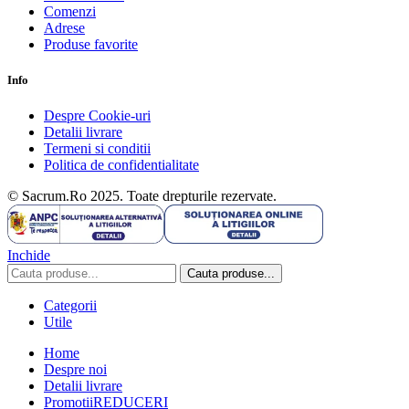
Comenzi
Adrese
Produse favorite
Info
Despre Cookie-uri
Detalii livrare
Termeni si conditii
Politica de confidentialitate
© Sacrum.Ro 2025. Toate drepturile rezervate.
Inchide
Cauta produse...
Categorii
Utile
Home
Despre noi
Detalii livrare
Promotii
REDUCERI