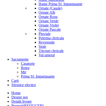
Haine Prima Sf. Impartasanie
Ornate (Casule)
Ornate Alb
Ornate Rosu
Ornate Verde
Ornate Violet
Ornate Pascale
Pluviale
Pelerina clericala
Reverende
Stole
Tricouri clericale
Val umeral
Sacramente
Casatorie
Botez
Mir
Prima Sf. Impartasanie
Carti
Sfesnice electice
Home
Despre noi
Detalii livrare
Promotii
REDUCERI