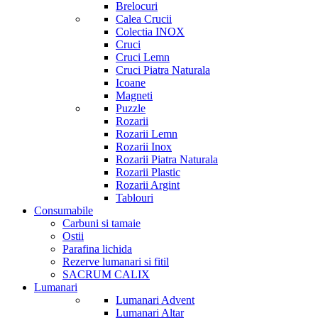
Brelocuri
Calea Crucii
Colectia INOX
Cruci
Cruci Lemn
Cruci Piatra Naturala
Icoane
Magneti
Puzzle
Rozarii
Rozarii Lemn
Rozarii Inox
Rozarii Piatra Naturala
Rozarii Plastic
Rozarii Argint
Tablouri
Consumabile
Carbuni si tamaie
Ostii
Parafina lichida
Rezerve lumanari si fitil
SACRUM CALIX
Lumanari
Lumanari Advent
Lumanari Altar