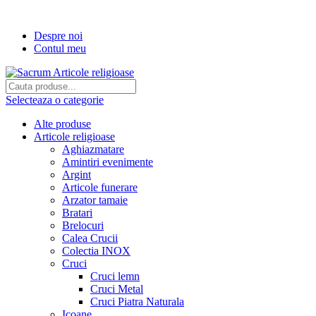
Transport gratuit la comenzi de peste...
Despre noi
Contul meu
Selecteaza o categorie
Alte produse
Articole religioase
Aghiazmatare
Amintiri evenimente
Argint
Articole funerare
Arzator tamaie
Bratari
Brelocuri
Calea Crucii
Colectia INOX
Cruci
Cruci lemn
Cruci Metal
Cruci Piatra Naturala
Icoane