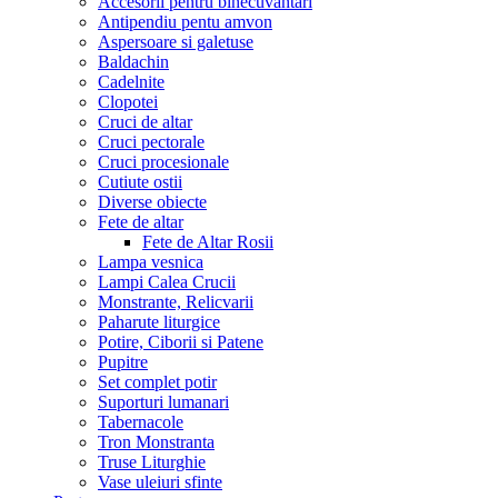
Accesorii pentru binecuvantari
Antipendiu pentu amvon
Aspersoare si galetuse
Baldachin
Cadelnite
Clopotei
Cruci de altar
Cruci pectorale
Cruci procesionale
Cutiute ostii
Diverse obiecte
Fete de altar
Fete de Altar Rosii
Lampa vesnica
Lampi Calea Crucii
Monstrante, Relicvarii
Paharute liturgice
Potire, Ciborii si Patene
Pupitre
Set complet potir
Suporturi lumanari
Tabernacole
Tron Monstranta
Truse Liturghie
Vase uleiuri sfinte