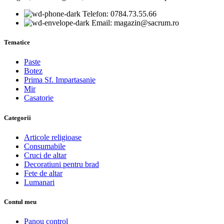
Telefon: 0784.73.55.66
Email: magazin@sacrum.ro
Tematice
Paste
Botez
Prima Sf. Impartasanie
Mir
Casatorie
Categorii
Articole religioase
Consumabile
Cruci de altar
Decoratiuni pentru brad
Fete de altar
Lumanari
Contul meu
Panou control