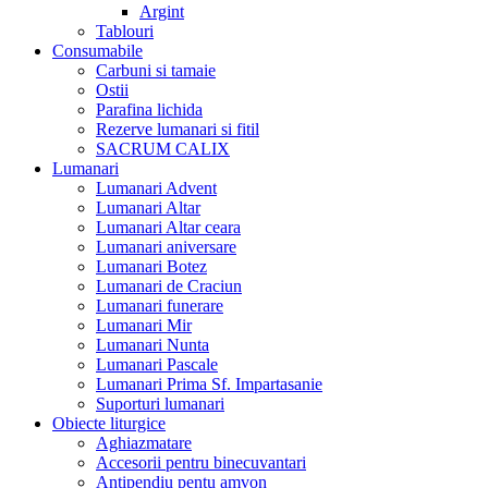
Argint
Tablouri
Consumabile
Carbuni si tamaie
Ostii
Parafina lichida
Rezerve lumanari si fitil
SACRUM CALIX
Lumanari
Lumanari Advent
Lumanari Altar
Lumanari Altar ceara
Lumanari aniversare
Lumanari Botez
Lumanari de Craciun
Lumanari funerare
Lumanari Mir
Lumanari Nunta
Lumanari Pascale
Lumanari Prima Sf. Impartasanie
Suporturi lumanari
Obiecte liturgice
Aghiazmatare
Accesorii pentru binecuvantari
Antipendiu pentu amvon