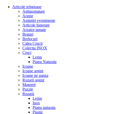
Articole religioase
Aghiazmatare
Argint
Amintiri evenimente
Articole funerare
Arzator tamaie
Bratari
Brelocuri
Calea Crucii
Colectia INOX
Cruci
Lemn
Piatra Naturala
Icoane
Icoane argint
Icoane pe panza
Rozarii argint
Magneti
Puzzle
Rozarii
Lemn
Inox
Piatra naturala
Plastic