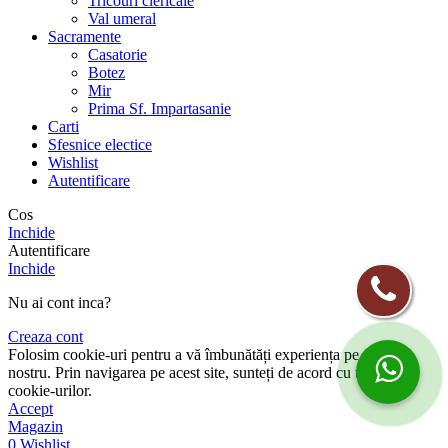
Tricouri clericale
Val umeral
Sacramente
Casatorie
Botez
Mir
Prima Sf. Impartasanie
Carti
Sfesnice electice
Wishlist
Autentificare
Cos
Inchide
Autentificare
Inchide
Nu ai cont inca?
Creaza cont
Folosim cookie-uri pentru a vă îmbunătăți experiența pe site-ul
nostru. Prin navigarea pe acest site, sunteți de acord cu utilizarea
cookie-urilor.
Accept
Magazin
0
Wishlist