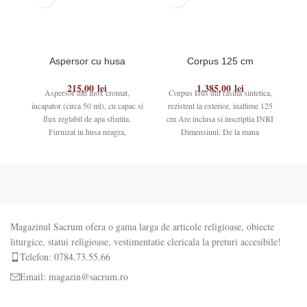
Aspersor cu husa
Corpus 125 cm
215,00
lei
1.385,00
lei
Aspersor din inox cromat,
Corpus Isus din rasina sintetica,
C
incapator (circa 50 ml), cu capac si
rezistent la exterior, inaltime 125
re
flux reglabil de apa sfintita.
cm Are inclusa si inscriptia INRI
cm
Furnizat in husa neagra,
Dimensiuni: De la mana
Magazinul Sacrum ofera o gama larga de articole religioase, obiecte
liturgice, statui religioase, vestimentatie clericala la preturi accesibile!
Telefon: 0784.73.55.66
Email: magazin@sacrum.ro