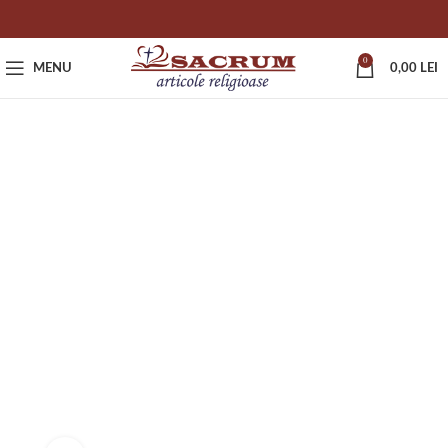
0
MENU
0,00
LEI