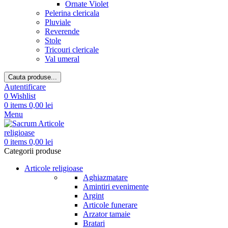
Ornate Violet
Pelerina clericala
Pluviale
Reverende
Stole
Tricouri clericale
Val umeral
Cauta produse...
Autentificare
0
Wishlist
0
items
0,00
lei
Menu
0
items
0,00
lei
Categorii produse
Articole religioase
Aghiazmatare
Amintiri evenimente
Argint
Articole funerare
Arzator tamaie
Bratari