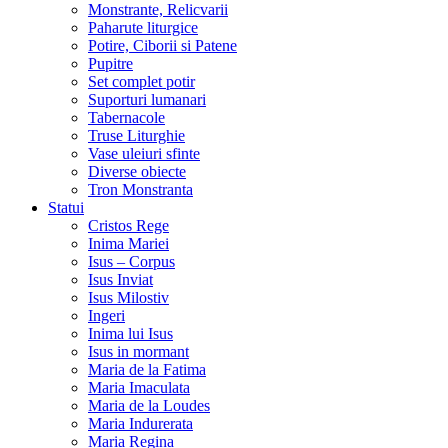
Monstrante, Relicvarii
Paharute liturgice
Potire, Ciborii si Patene
Pupitre
Set complet potir
Suporturi lumanari
Tabernacole
Truse Liturghie
Vase uleiuri sfinte
Diverse obiecte
Tron Monstranta
Statui
Cristos Rege
Inima Mariei
Isus – Corpus
Isus Inviat
Isus Milostiv
Ingeri
Inima lui Isus
Isus in mormant
Maria de la Fatima
Maria Imaculata
Maria de la Loudes
Maria Indurerata
Maria Regina