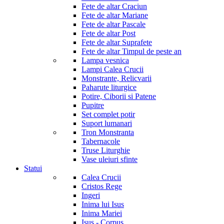
Fete de altar Craciun
Fete de altar Mariane
Fete de altar Pascale
Fete de altar Post
Fete de altar Suprafete
Fete de altar Timpul de peste an
Lampa vesnica
Lampi Calea Crucii
Monstrante, Relicvarii
Paharute liturgice
Potire, Ciborii si Patene
Pupitre
Set complet potir
Suport lumanari
Tron Monstranta
Tabernacole
Truse Liturghie
Vase uleiuri sfinte
Statui
Calea Crucii
Cristos Rege
Ingeri
Inima lui Isus
Inima Mariei
Isus - Corpus