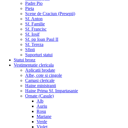
Padre Pio
Pieta
Scene de Craciun (Presepii)
Sf. Anton
Sf. Familie
Sf. Francisc
Sf. Iosif
Sf. pp Ioan Paul II
Sf. Tereza
Sfinti
Suporturi statui
Statui bronz
Vestimentatie clericala
Aplicatii brodate
Albe, cote si cingole
Camasi clericale
Haine ministranti
Haine Prima Sf. Impartasanie
Ornate (Casule)
Alb
Auriu
Rosu
Mariane
Verde
Violet