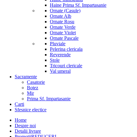
Haine Prima Sf. Impartasanie
Ornate (Casule)
Ornate Alb
Ornate Rosu
Ornate Verde
Ornate Violet
Ornate Pascale
Pluviale
Pelerina clericala
Reverende
Stole
Tricouri clericale
Val umeral
Sacramente
Casatorie
Botez
Mir
Prima Sf. Impartasanie
Carti
Sfesnice electice
Home
Despre noi
Detalii livrare
Promotii
REDUCERI