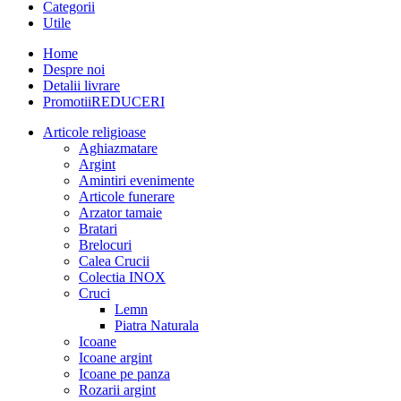
Categorii
Utile
Home
Despre noi
Detalii livrare
Promotii
REDUCERI
Articole religioase
Aghiazmatare
Argint
Amintiri evenimente
Articole funerare
Arzator tamaie
Bratari
Brelocuri
Calea Crucii
Colectia INOX
Cruci
Lemn
Piatra Naturala
Icoane
Icoane argint
Icoane pe panza
Rozarii argint