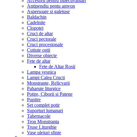
Accesorii pentru binecuvantari
Antipendiu pentu amvon
Aspersoare si galetuse
Baldachin
Cadelnite
Clopotei
Cruci de altar
Cruci pectorale
Cruci procesionale
Cutiute ostii
Diverse obiecte
Fete de altar
Fete de Altar Rosii
Lampa vesnica
Lampi Calea Crucii
Monstrante, Relicvarii
Paharute liturgice
Potire, Ciborii si Patene
Pupitre
Set complet potir
Suporturi lumanari
Tabernacole
Tron Monstranta
Truse Liturghie
Vase uleiuri sfinte