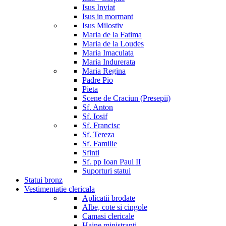
Isus Inviat
Isus in mormant
Isus Milostiv
Maria de la Fatima
Maria de la Loudes
Maria Imaculata
Maria Indurerata
Maria Regina
Padre Pio
Pieta
Scene de Craciun (Presepii)
Sf. Anton
Sf. Iosif
Sf. Francisc
Sf. Tereza
Sf. Familie
Sfinti
Sf. pp Ioan Paul II
Suporturi statui
Statui bronz
Vestimentatie clericala
Aplicatii brodate
Albe, cote si cingole
Camasi clericale
Haine ministranti