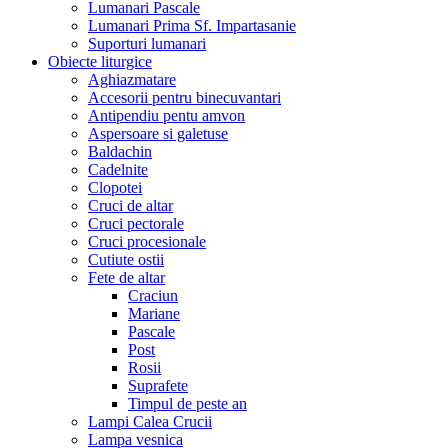
Lumanari Pascale
Lumanari Prima Sf. Impartasanie
Suporturi lumanari
Obiecte liturgice
Aghiazmatare
Accesorii pentru binecuvantari
Antipendiu pentu amvon
Aspersoare si galetuse
Baldachin
Cadelnite
Clopotei
Cruci de altar
Cruci pectorale
Cruci procesionale
Cutiute ostii
Fete de altar
Craciun
Mariane
Pascale
Post
Rosii
Suprafete
Timpul de peste an
Lampi Calea Crucii
Lampa vesnica