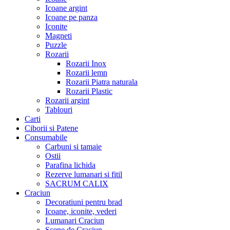
Icoane argint
Icoane pe panza
Iconite
Magneti
Puzzle
Rozarii
Rozarii Inox
Rozarii lemn
Rozarii Piatra naturala
Rozarii Plastic
Rozarii argint
Tablouri
Carti
Ciborii si Patene
Consumabile
Carbuni si tamaie
Ostii
Parafina lichida
Rezerve lumanari si fitil
SACRUM CALIX
Craciun
Decoratiuni pentru brad
Icoane, iconite, vederi
Lumanari Craciun
Scene de Craciun