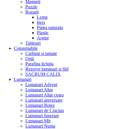
Magneti
Puzzle
Rozarii
Lemn
Inox
Piatra naturala
Plastic
Argint
Tablouri
Consumabile
Carbuni si tamaie
Ostii
Parafina lichida
Rezerve lumanari si fitil
SACRUM CALIX
Lumanari
Lumanari Advent
Lumanari Altar
Lumanari Altar ceara
Lumanari aniversare
Lumanari Botez
Lumanari de Craciun
Lumanari funerare
Lumanari Mir
Lumanari Nunta