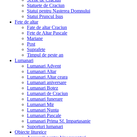
Statuete de Craciun
Statui pentru Nasterea Domnului
Statui Pruncul Isus
Fete de altar
Fate de altar Craciun
Fete de Altar Pascale
Mariane
Post
Suprafete
Timpul de peste an
Lumanari
Lumanari Advent
Lumanari Altar
Lumanari Altar ceara
Lumanari aniversare
Lumanari Botez
Lumanari de Craciun
Lumanari funerare
Lumanari Mir
Lumanari Nunta
Lumanari Pascale
Lumanari Prima Sf. Impartasanie
Suporturi lumanari
Obiecte liturgice