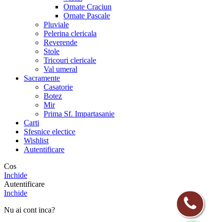
Ornate Craciun
Ornate Pascale
Pluviale
Pelerina clericala
Reverende
Stole
Tricouri clericale
Val umeral
Sacramente
Casatorie
Botez
Mir
Prima Sf. Impartasanie
Carti
Sfesnice electice
Wishlist
Autentificare
Cos
Inchide
Autentificare
Inchide
Nu ai cont inca?