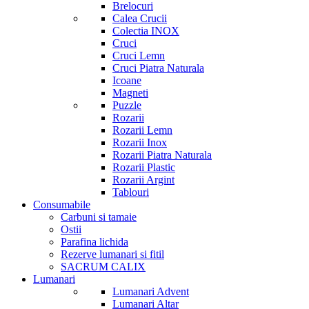
Brelocuri
Calea Crucii
Colectia INOX
Cruci
Cruci Lemn
Cruci Piatra Naturala
Icoane
Magneti
Puzzle
Rozarii
Rozarii Lemn
Rozarii Inox
Rozarii Piatra Naturala
Rozarii Plastic
Rozarii Argint
Tablouri
Consumabile
Carbuni si tamaie
Ostii
Parafina lichida
Rezerve lumanari si fitil
SACRUM CALIX
Lumanari
Lumanari Advent
Lumanari Altar