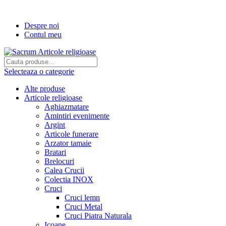
Transport gratuit la comenzi de peste...
Despre noi
Contul meu
Selecteaza o categorie
Alte produse
Articole religioase
Aghiazmatare
Amintiri evenimente
Argint
Articole funerare
Arzator tamaie
Bratari
Brelocuri
Calea Crucii
Colectia INOX
Cruci
Cruci lemn
Cruci Metal
Cruci Piatra Naturala
Icoane