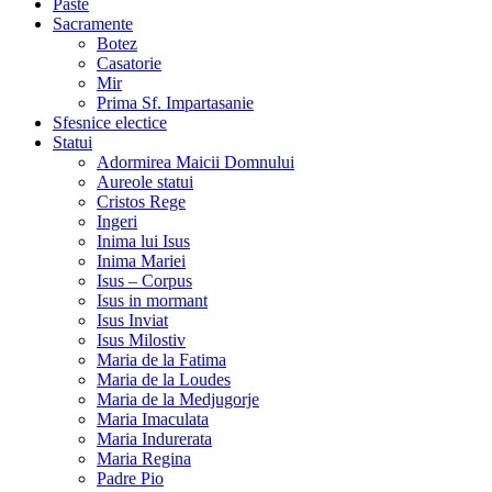
Paste
Sacramente
Botez
Casatorie
Mir
Prima Sf. Impartasanie
Sfesnice electice
Statui
Adormirea Maicii Domnului
Aureole statui
Cristos Rege
Ingeri
Inima lui Isus
Inima Mariei
Isus – Corpus
Isus in mormant
Isus Inviat
Isus Milostiv
Maria de la Fatima
Maria de la Loudes
Maria de la Medjugorje
Maria Imaculata
Maria Indurerata
Maria Regina
Padre Pio