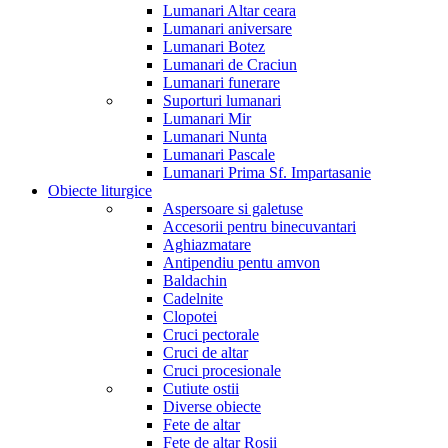
Lumanari Altar ceara
Lumanari aniversare
Lumanari Botez
Lumanari de Craciun
Lumanari funerare
Suporturi lumanari
Lumanari Mir
Lumanari Nunta
Lumanari Pascale
Lumanari Prima Sf. Impartasanie
Obiecte liturgice
Aspersoare si galetuse
Accesorii pentru binecuvantari
Aghiazmatare
Antipendiu pentu amvon
Baldachin
Cadelnite
Clopotei
Cruci pectorale
Cruci de altar
Cruci procesionale
Cutiute ostii
Diverse obiecte
Fete de altar
Fete de altar Rosii