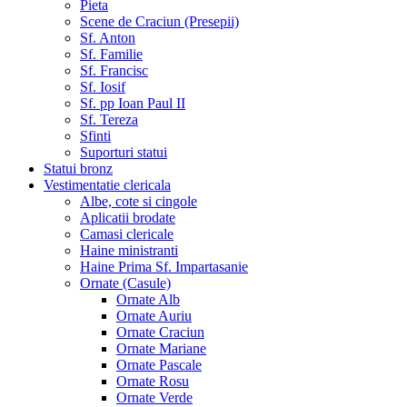
Pieta
Scene de Craciun (Presepii)
Sf. Anton
Sf. Familie
Sf. Francisc
Sf. Iosif
Sf. pp Ioan Paul II
Sf. Tereza
Sfinti
Suporturi statui
Statui bronz
Vestimentatie clericala
Albe, cote si cingole
Aplicatii brodate
Camasi clericale
Haine ministranti
Haine Prima Sf. Impartasanie
Ornate (Casule)
Ornate Alb
Ornate Auriu
Ornate Craciun
Ornate Mariane
Ornate Pascale
Ornate Rosu
Ornate Verde