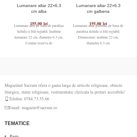
Lumanare altar 22×6.3
Lumanare altar 22×6.3
L
cm alba
cm galbena
195,00
lei
195,00
lei
Lumanare albe pe baza de parafina
Lumanare altar galbena, pe baza de
Lum
lichida si fitil reglabil. Inaltime
parafina lichida si fitil reglabil.
l
lumanare 22 cm, diametru 6.3 cm.
Dimensiuni: inaltime 22 cm,
l
Contine rezerva de
diametru 6.3 cm
Magazinul Sacrum ofera o gama larga de articole religioase, obiecte
liturgice, statui religioase, vestimentatie clericala la preturi accesibile!
Telefon: 0784.73.55.66
Email: magazin@sacrum.ro
TEMATICE
Paste