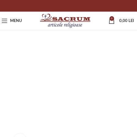
0
MENU
0,00
LEI