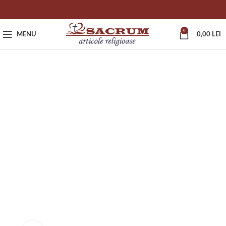
0
MENU
0,00
LEI