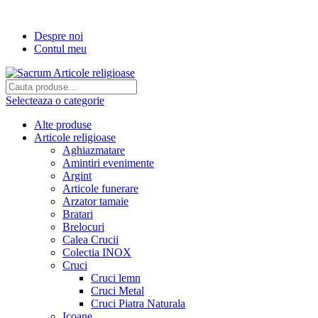
Transport gratuit la comenzi de peste...
Despre noi
Contul meu
Selecteaza o categorie
Alte produse
Articole religioase
Aghiazmatare
Amintiri evenimente
Argint
Articole funerare
Arzator tamaie
Bratari
Brelocuri
Calea Crucii
Colectia INOX
Cruci
Cruci lemn
Cruci Metal
Cruci Piatra Naturala
Icoane