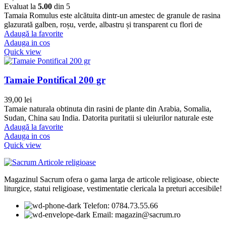
Evaluat la
5.00
din 5
Tamaia Romulus este alcătuita dintr-un amestec de granule de rasina
glazurată galben, roșu, verde, albastru și transparent cu flori de
Adaugă la favorite
Adauga in cos
Quick view
Tamaie Pontifical 200 gr
39,00
lei
Tamaie naturala obtinuta din rasini de plante din Arabia, Somalia,
Sudan, China sau India. Datorita puritatii si uleiurilor naturale este
Adaugă la favorite
Adauga in cos
Quick view
Magazinul Sacrum ofera o gama larga de articole religioase, obiecte
liturgice, statui religioase, vestimentatie clericala la preturi accesibile!
Telefon: 0784.73.55.66
Email: magazin@sacrum.ro