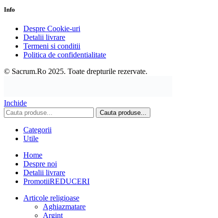
Info
Despre Cookie-uri
Detalii livrare
Termeni si conditii
Politica de confidentialitate
© Sacrum.Ro 2025. Toate drepturile rezervate.
Inchide
Cauta produse...
Categorii
Utile
Home
Despre noi
Detalii livrare
Promotii
REDUCERI
Articole religioase
Aghiazmatare
Argint