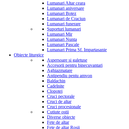
Lumanari Altar ceara
Lumanari aniversare
Lumanari Botez
Lumanari de Craciun
Lumanari funerare
Suporturi lumanari
Lumanari Mir
Lumanari Nunta
Lumanari Pascale
Lumanari Prima Sf. Impartasanie
Obiecte liturgice
Aspersoare si galetuse
Accesorii pentru binecuvantari
Aghiazmatare
Antipendiu pentu amvon
Baldachin
Cadelnite
Clopotei
Cruci pectorale
Cruci de altar
Cruci procesionale
Cutiute ostii
Diverse obiecte
Fete de altar
Fete de altar Rosii