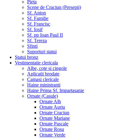
Pieta
Scene de Craciun (Presepii)
Sf. Anton
Sf. Familie
Sf. Francisc
Sf. Iosif
Sf. pp Ioan Paul II
Sf. Tereza
Sfinti
Suporturi statui
Statui bronz
Vestimentatie clericala
Albe, cote si cingole
Aplicatii brodate
Camasi clericale
Haine ministranti
Haine Prima Sf. Impartasanie
Ornate (Casule)
Ornate Alb
Ornate Auriu
Ornate Craciun
Ornate Mariane
Ornate Pascale
Ornate Rosu
Ornate Verde