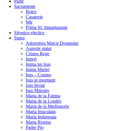
Paste
Sacramente
Botez
Casatorie
Mir
Prima Sf. Impartasanie
Sfesnice electice
Statui
Adormirea Maicii Domnului
Aureole statui
Cristos Rege
Ingeri
Inima lui Isus
Inima Mariei
Isus – Corpus
Isus in mormant
Isus Inviat
Isus Milostiv
Maria de la Fatima
Maria de la Loudes
Maria de la Medjugorje
Maria Imaculata
Maria Indurerata
Maria Regina
Padre Pio