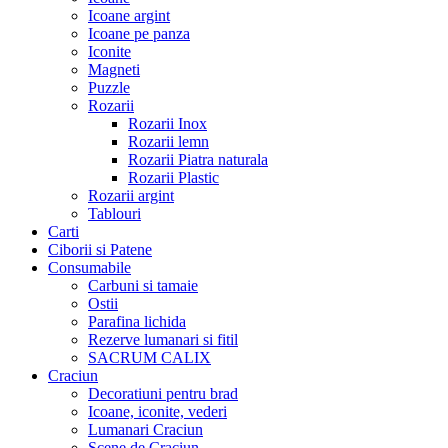
Icoane argint
Icoane pe panza
Iconite
Magneti
Puzzle
Rozarii
Rozarii Inox
Rozarii lemn
Rozarii Piatra naturala
Rozarii Plastic
Rozarii argint
Tablouri
Carti
Ciborii si Patene
Consumabile
Carbuni si tamaie
Ostii
Parafina lichida
Rezerve lumanari si fitil
SACRUM CALIX
Craciun
Decoratiuni pentru brad
Icoane, iconite, vederi
Lumanari Craciun
Scene de Craciun