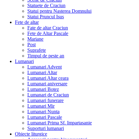
Statuete de Craciun
Statui pentru Nasterea Domnului
Statui Pruncul Isus
Fete de altar
Fate de altar Craciun
Fete de Altar Pascale
Mariane
Post
Suprafete
Timpul de peste an
Lumanari
Lumanari Advent
Lumanari Altar
Lumanari Altar ceara
Lumanari aniversare
Lumanari Botez
Lumanari de Craciun
Lumanari funerare
Lumanari Mir
Lumanari Nunta
Lumanari Pascale
Lumanari Prima Sf. Impartasanie
Suporturi lumanari
Obiecte liturgice