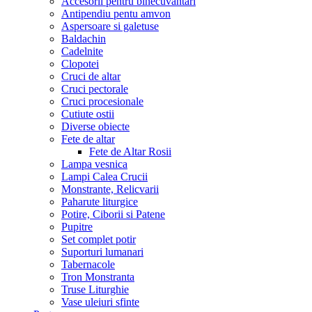
Accesorii pentru binecuvantari
Antipendiu pentu amvon
Aspersoare si galetuse
Baldachin
Cadelnite
Clopotei
Cruci de altar
Cruci pectorale
Cruci procesionale
Cutiute ostii
Diverse obiecte
Fete de altar
Fete de Altar Rosii
Lampa vesnica
Lampi Calea Crucii
Monstrante, Relicvarii
Paharute liturgice
Potire, Ciborii si Patene
Pupitre
Set complet potir
Suporturi lumanari
Tabernacole
Tron Monstranta
Truse Liturghie
Vase uleiuri sfinte