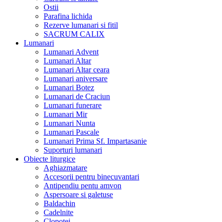
Ostii
Parafina lichida
Rezerve lumanari si fitil
SACRUM CALIX
Lumanari
Lumanari Advent
Lumanari Altar
Lumanari Altar ceara
Lumanari aniversare
Lumanari Botez
Lumanari de Craciun
Lumanari funerare
Lumanari Mir
Lumanari Nunta
Lumanari Pascale
Lumanari Prima Sf. Impartasanie
Suporturi lumanari
Obiecte liturgice
Aghiazmatare
Accesorii pentru binecuvantari
Antipendiu pentu amvon
Aspersoare si galetuse
Baldachin
Cadelnite
Clopotei