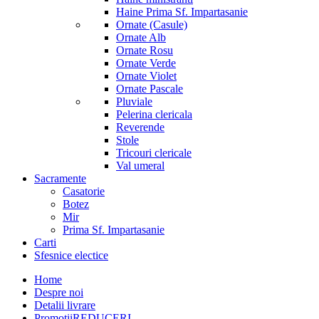
Haine Prima Sf. Impartasanie
Ornate (Casule)
Ornate Alb
Ornate Rosu
Ornate Verde
Ornate Violet
Ornate Pascale
Pluviale
Pelerina clericala
Reverende
Stole
Tricouri clericale
Val umeral
Sacramente
Casatorie
Botez
Mir
Prima Sf. Impartasanie
Carti
Sfesnice electice
Home
Despre noi
Detalii livrare
Promotii
REDUCERI