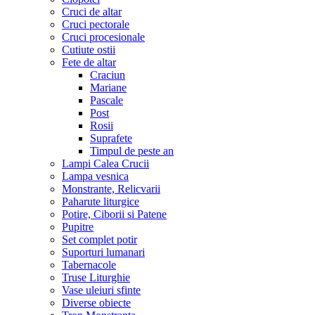
Cruci de altar
Cruci pectorale
Cruci procesionale
Cutiute ostii
Fete de altar
Craciun
Mariane
Pascale
Post
Rosii
Suprafete
Timpul de peste an
Lampi Calea Crucii
Lampa vesnica
Monstrante, Relicvarii
Paharute liturgice
Potire, Ciborii si Patene
Pupitre
Set complet potir
Suporturi lumanari
Tabernacole
Truse Liturghie
Vase uleiuri sfinte
Diverse obiecte