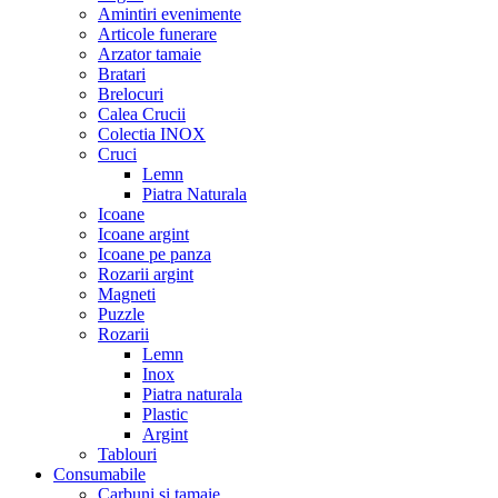
Amintiri evenimente
Articole funerare
Arzator tamaie
Bratari
Brelocuri
Calea Crucii
Colectia INOX
Cruci
Lemn
Piatra Naturala
Icoane
Icoane argint
Icoane pe panza
Rozarii argint
Magneti
Puzzle
Rozarii
Lemn
Inox
Piatra naturala
Plastic
Argint
Tablouri
Consumabile
Carbuni si tamaie