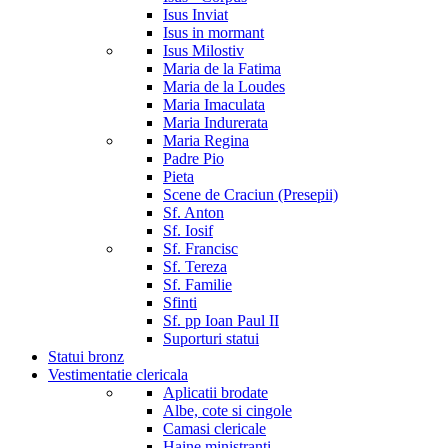
Isus Inviat
Isus in mormant
Isus Milostiv
Maria de la Fatima
Maria de la Loudes
Maria Imaculata
Maria Indurerata
Maria Regina
Padre Pio
Pieta
Scene de Craciun (Presepii)
Sf. Anton
Sf. Iosif
Sf. Francisc
Sf. Tereza
Sf. Familie
Sfinti
Sf. pp Ioan Paul II
Suporturi statui
Statui bronz
Vestimentatie clericala
Aplicatii brodate
Albe, cote si cingole
Camasi clericale
Haine ministranti