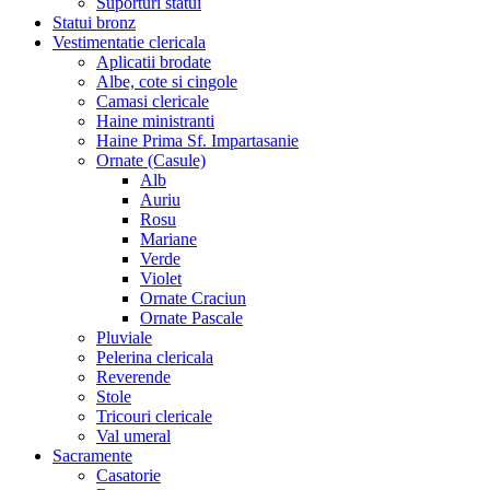
Suporturi statui
Statui bronz
Vestimentatie clericala
Aplicatii brodate
Albe, cote si cingole
Camasi clericale
Haine ministranti
Haine Prima Sf. Impartasanie
Ornate (Casule)
Alb
Auriu
Rosu
Mariane
Verde
Violet
Ornate Craciun
Ornate Pascale
Pluviale
Pelerina clericala
Reverende
Stole
Tricouri clericale
Val umeral
Sacramente
Casatorie