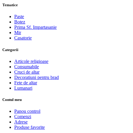
Tematice
Paste
Botez
Prima Sf. Impartasanie
Mir
Casatorie
Categorii
Articole religioase
Consumabile
Cruci de altar
Decoratiuni pentru brad
Fete de altar
Lumanari
Contul meu
Panou control
Comenzi
Adrese
Produse favorite