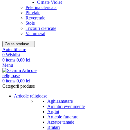
Ornate Violet
Pelerina clericala
Pluviale
Reverende
Stole
Tricouri clericale
Val umeral
Cauta produse...
Autentificare
0
Wishlist
0
items
0,00
lei
Menu
0
items
0,00
lei
Categorii produse
Articole religioase
Aghiazmatare
Amintiri evenimente
Argint
Articole funerare
Arzator tamaie
Bratari