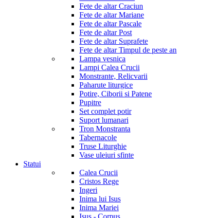
Fete de altar Craciun
Fete de altar Mariane
Fete de altar Pascale
Fete de altar Post
Fete de altar Suprafete
Fete de altar Timpul de peste an
Lampa vesnica
Lampi Calea Crucii
Monstrante, Relicvarii
Paharute liturgice
Potire, Ciborii si Patene
Pupitre
Set complet potir
Suport lumanari
Tron Monstranta
Tabernacole
Truse Liturghie
Vase uleiuri sfinte
Statui
Calea Crucii
Cristos Rege
Ingeri
Inima lui Isus
Inima Mariei
Isus - Corpus