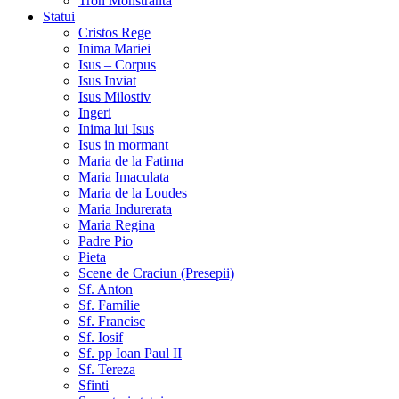
Tron Monstranta
Statui
Cristos Rege
Inima Mariei
Isus – Corpus
Isus Inviat
Isus Milostiv
Ingeri
Inima lui Isus
Isus in mormant
Maria de la Fatima
Maria Imaculata
Maria de la Loudes
Maria Indurerata
Maria Regina
Padre Pio
Pieta
Scene de Craciun (Presepii)
Sf. Anton
Sf. Familie
Sf. Francisc
Sf. Iosif
Sf. pp Ioan Paul II
Sf. Tereza
Sfinti