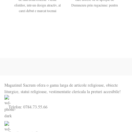
sfintilor, intr-un design atractiv, al
Dumnezeu prin rugaciune: pentru
carei debut e marcat tocmai
cei care se
De
Magazinul Sacrum ofera o gama larga de articole religioase, obiecte
liturgice, statui religioase, vestimentatie clericala la preturi accesibile!
Telefon: 0784.73.55.66