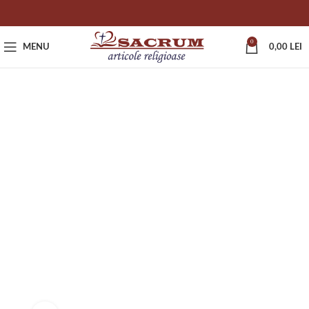
0
MENU
0,00
LEI