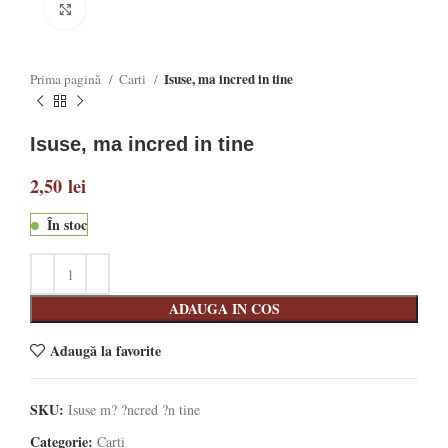
Click to enlarge
Isuse, ma incred in tine
Prima pagină
Carti
Isuse, ma incred in tine
2,50
lei
În stoc
ADAUGA IN COS
Adaugă la favorite
SKU:
Isuse m? ?ncred ?n tine
Categorie:
Carti