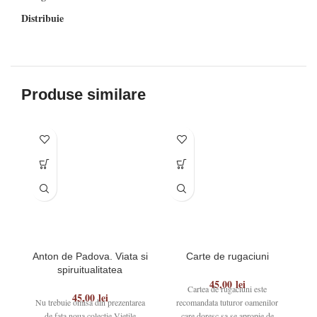
Distribuie
Produse similare
Anton de Padova. Viata si
Carte de rugaciuni
spiruitualitatea
S
45,00
lei
Cartea de rugaciuni este
45,00
lei
Nu trebuie omisa din prezentarea
recomandata tuturor oamenilor
C
de fata noua colectie Vietile
care doresc sa se apropie de
de