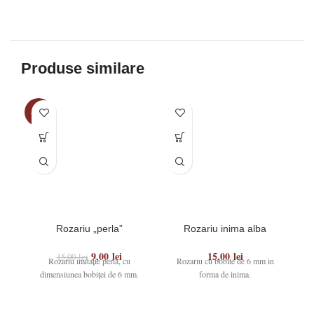
Produse similare
-40%
Rozariu „perla”
Rozariu inima alba
9,00
lei
15,00
lei
15,00
lei
Rozariu imitație perlă, cu
Rozariu cu bobite de 6 mm in
Ro
dimensiunea bobiței de 6 mm.
forma de inima.