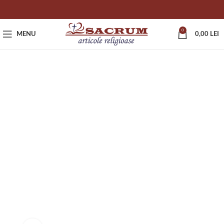
0
MENU
0,00
LEI