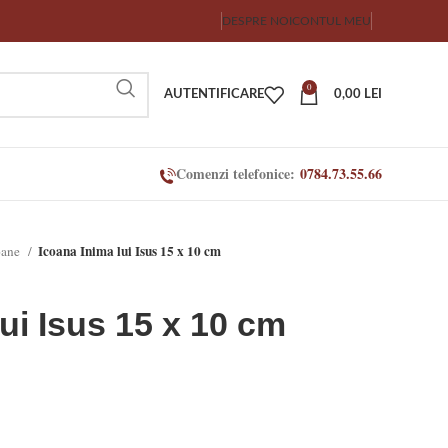
DESPRE NOI
CONTUL MEU
0
AUTENTIFICARE
0,00
LEI
Comenzi telefonice:
0784.73.55.66
Icoana Inima lui Isus 15 x 10 cm
oane
ui Isus 15 x 10 cm