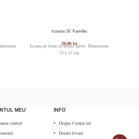
Icoana Sf. Familie
20,00
lei
imensiune
Icoana pe lemn cu detalii aurite. Dimensiune
Icoana pe
23 x 17 cm
NTUL MEU
INFO
anou control
Despre Cookie-uri
omenzi
Detalii livrare