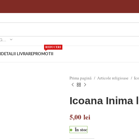
SELECTEAZA O CATEGORIE
REDUCERI
I
DETALII LIVRARE
PROMOTII
Prima pagină
Articole religioase
Ic
Icoana Inima l
5,00
lei
În stoc