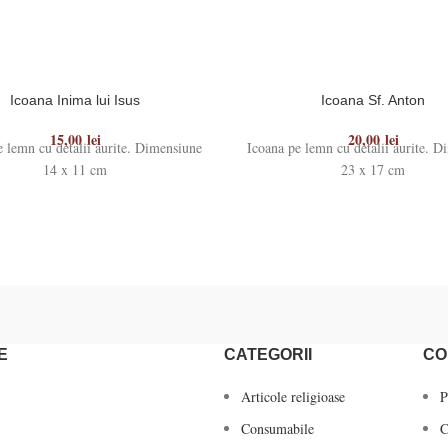
Icoana Inima lui Isus
Icoana Sf. Anton
15,00
lei
20,00
lei
e lemn cu detalii aurite. Dimensiune
Icoana pe lemn cu detalii aurite. D
14 x 11 cm
23 x 17 cm
E
CATEGORII
CO
Articole religioase
P
Consumabile
C