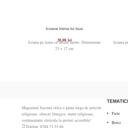
Icoana Inima lui Isus
20,00
lei
Icoana pe lemn cu detalii aurite. Dimensiune
Icoana p
23 x 17 cm
TEMATIC
Magazinul Sacrum ofera o gama larga de articole
Paste
religioase, obiecte liturgice, statui religioase,
vestimentatie clericala la preturi accesibile!
Botez
Telefon: 0784.73.55.66