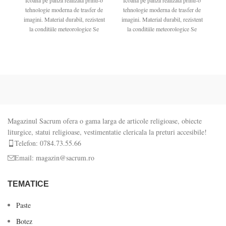
Icoana pe panza realizata printr-o
Icoana pe panza realizata printr-o
Ic
tehnologie moderna de trasfer de
tehnologie moderna de trasfer de
te
imagini. Material durabil, rezistent
imagini. Material durabil, rezistent
ima
la conditiile meteorologice Se
la conditiile meteorologice Se
poate folosi
poate folosi
Magazinul Sacrum ofera o gama larga de articole religioase, obiecte
liturgice, statui religioase, vestimentatie clericala la preturi accesibile!
Telefon: 0784.73.55.66
Email: magazin@sacrum.ro
TEMATICE
Paste
Botez