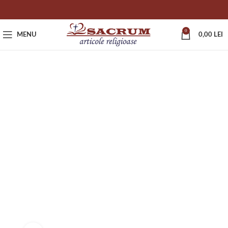
0
MENU
0,00
LEI