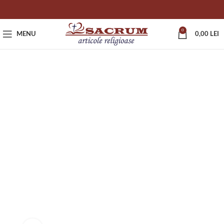
0
MENU
0,00
LEI