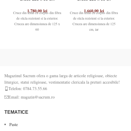
1.780,00
lei
1.660,00
lei
Cruce din lemn cu corpus din fibra
Cruce din lemn cu corpus din fibra
Cru
de sticla rezistent si la exterior.
de sticla rezistent si la exterior.
d
Crucea are dimensiunea de 125 x
Crucea are dimensiunea de 125
Cr
60
cm, iar
Magazinul Sacrum ofera o gama larga de articole religioase, obiecte
liturgice, statui religioase, vestimentatie clericala la preturi accesibile!
Telefon: 0784.73.55.66
Email: magazin@sacrum.ro
TEMATICE
Paste