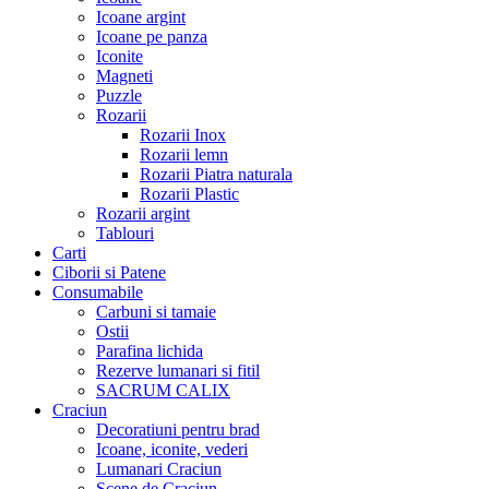
Icoane argint
Icoane pe panza
Iconite
Magneti
Puzzle
Rozarii
Rozarii Inox
Rozarii lemn
Rozarii Piatra naturala
Rozarii Plastic
Rozarii argint
Tablouri
Carti
Ciborii si Patene
Consumabile
Carbuni si tamaie
Ostii
Parafina lichida
Rezerve lumanari si fitil
SACRUM CALIX
Craciun
Decoratiuni pentru brad
Icoane, iconite, vederi
Lumanari Craciun
Scene de Craciun