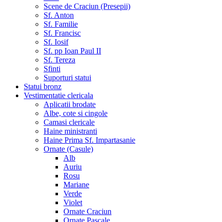
Scene de Craciun (Presepii)
Sf. Anton
Sf. Familie
Sf. Francisc
Sf. Iosif
Sf. pp Ioan Paul II
Sf. Tereza
Sfinti
Suporturi statui
Statui bronz
Vestimentatie clericala
Aplicatii brodate
Albe, cote si cingole
Camasi clericale
Haine ministranti
Haine Prima Sf. Impartasanie
Ornate (Casule)
Alb
Auriu
Rosu
Mariane
Verde
Violet
Ornate Craciun
Ornate Pascale