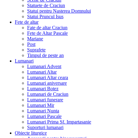
Statuete de Craciun
Statui pentru Nasterea Domnului
Statui Pruncul Isus
Fete de altar
Fate de altar Craciun
Fete de Altar Pascale
Mariane
Post
Suprafete
Timpul de peste an
Lumanari
Lumanari Advent
Lumanari Altar
Lumanari Altar ceara
Lumanari aniversare
Lumanari Botez
Lumanari de Craciun
Lumanari funerare
Lumanari Mir
Lumanari Nunta
Lumanari Pascale
Lumanari Prima Sf. Impartasanie
Suporturi lumanari
Obiecte liturgice