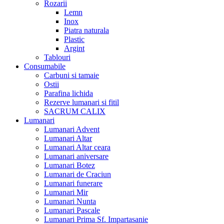
Rozarii
Lemn
Inox
Piatra naturala
Plastic
Argint
Tablouri
Consumabile
Carbuni si tamaie
Ostii
Parafina lichida
Rezerve lumanari si fitil
SACRUM CALIX
Lumanari
Lumanari Advent
Lumanari Altar
Lumanari Altar ceara
Lumanari aniversare
Lumanari Botez
Lumanari de Craciun
Lumanari funerare
Lumanari Mir
Lumanari Nunta
Lumanari Pascale
Lumanari Prima Sf. Impartasanie