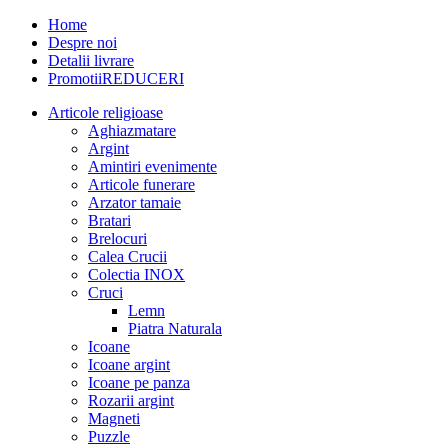
Home
Despre noi
Detalii livrare
Promotii
REDUCERI
Articole religioase
Aghiazmatare
Argint
Amintiri evenimente
Articole funerare
Arzator tamaie
Bratari
Brelocuri
Calea Crucii
Colectia INOX
Cruci
Lemn
Piatra Naturala
Icoane
Icoane argint
Icoane pe panza
Rozarii argint
Magneti
Puzzle