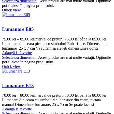
Selecteaza dimensiuni
Acest produs are mai multe variații. Opțiunile
pot fi alese în pagina produsului.
Quick view
Lumanare E05
75,00
lei
–
85,00
lei
Interval de prețuri: 75,00 lei până la 85,00 lei
Lumanare din ceara pictata cu simboluri Euharistice. Dimensiune
lumanare 25 x 7 cm Va rugam sa alegeti dimensiunea dorita
Adaugă la favorite
Selecteaza dimensiuni
Acest produs are mai multe variații. Opțiunile
pot fi alese în pagina produsului.
Quick view
Lumanare E13
70,00
lei
–
80,00
lei
Interval de prețuri: 70,00 lei până la 80,00 lei
Lumanare din ceara cu simboluri euharistice din ceara, pictata
manual Dimensiune lumanare: 25 x 7 cm Se poate face si
Adaugă la favorite
Selecteaza dimensiuni
Acest produs are mai multe variații. Opțiunile