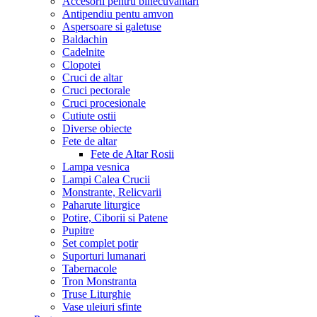
Accesorii pentru binecuvantari
Antipendiu pentu amvon
Aspersoare si galetuse
Baldachin
Cadelnite
Clopotei
Cruci de altar
Cruci pectorale
Cruci procesionale
Cutiute ostii
Diverse obiecte
Fete de altar
Fete de Altar Rosii
Lampa vesnica
Lampi Calea Crucii
Monstrante, Relicvarii
Paharute liturgice
Potire, Ciborii si Patene
Pupitre
Set complet potir
Suporturi lumanari
Tabernacole
Tron Monstranta
Truse Liturghie
Vase uleiuri sfinte