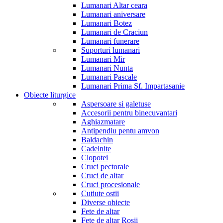
Lumanari Altar ceara
Lumanari aniversare
Lumanari Botez
Lumanari de Craciun
Lumanari funerare
Suporturi lumanari
Lumanari Mir
Lumanari Nunta
Lumanari Pascale
Lumanari Prima Sf. Impartasanie
Obiecte liturgice
Aspersoare si galetuse
Accesorii pentru binecuvantari
Aghiazmatare
Antipendiu pentu amvon
Baldachin
Cadelnite
Clopotei
Cruci pectorale
Cruci de altar
Cruci procesionale
Cutiute ostii
Diverse obiecte
Fete de altar
Fete de altar Rosii