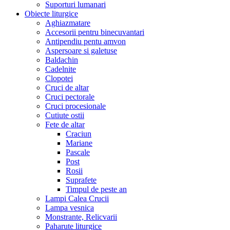
Suporturi lumanari
Obiecte liturgice
Aghiazmatare
Accesorii pentru binecuvantari
Antipendiu pentu amvon
Aspersoare si galetuse
Baldachin
Cadelnite
Clopotei
Cruci de altar
Cruci pectorale
Cruci procesionale
Cutiute ostii
Fete de altar
Craciun
Mariane
Pascale
Post
Rosii
Suprafete
Timpul de peste an
Lampi Calea Crucii
Lampa vesnica
Monstrante, Relicvarii
Paharute liturgice