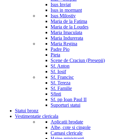
Isus Inviat
Isus in mormant
Isus Milostiv
Maria de la Fatima
Maria de la Loudes
Maria Imaculata
Maria Indurerata
Maria Regina
Padre Pio
Pieta
Scene de Craciun (Presepii)
Sf. Anton
Sf. Iosif
Sf. Francisc
Sf. Tereza
Sf. Familie
Sfinti
Sf. pp Ioan Paul II
Suporturi statui
Statui bronz
Vestimentatie clericala
Aplicatii brodate
Albe, cote si cingole
Camasi clericale
Haine ministranti