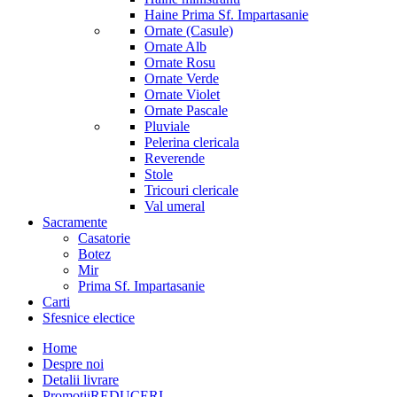
Haine Prima Sf. Impartasanie
Ornate (Casule)
Ornate Alb
Ornate Rosu
Ornate Verde
Ornate Violet
Ornate Pascale
Pluviale
Pelerina clericala
Reverende
Stole
Tricouri clericale
Val umeral
Sacramente
Casatorie
Botez
Mir
Prima Sf. Impartasanie
Carti
Sfesnice electice
Home
Despre noi
Detalii livrare
Promotii
REDUCERI