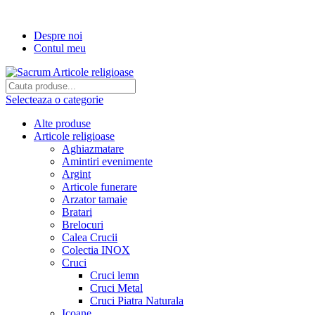
Transport gratuit la comenzi de peste...
Despre noi
Contul meu
Selecteaza o categorie
Alte produse
Articole religioase
Aghiazmatare
Amintiri evenimente
Argint
Articole funerare
Arzator tamaie
Bratari
Brelocuri
Calea Crucii
Colectia INOX
Cruci
Cruci lemn
Cruci Metal
Cruci Piatra Naturala
Icoane