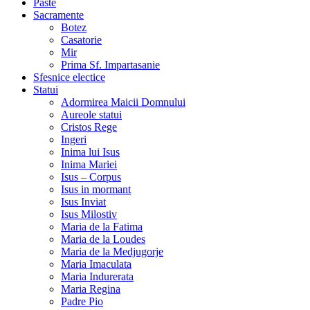
Paste
Sacramente
Botez
Casatorie
Mir
Prima Sf. Impartasanie
Sfesnice electice
Statui
Adormirea Maicii Domnului
Aureole statui
Cristos Rege
Ingeri
Inima lui Isus
Inima Mariei
Isus – Corpus
Isus in mormant
Isus Inviat
Isus Milostiv
Maria de la Fatima
Maria de la Loudes
Maria de la Medjugorje
Maria Imaculata
Maria Indurerata
Maria Regina
Padre Pio