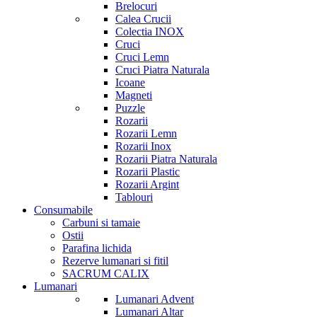
Brelocuri
Calea Crucii
Colectia INOX
Cruci
Cruci Lemn
Cruci Piatra Naturala
Icoane
Magneti
Puzzle
Rozarii
Rozarii Lemn
Rozarii Inox
Rozarii Piatra Naturala
Rozarii Plastic
Rozarii Argint
Tablouri
Consumabile
Carbuni si tamaie
Ostii
Parafina lichida
Rezerve lumanari si fitil
SACRUM CALIX
Lumanari
Lumanari Advent
Lumanari Altar