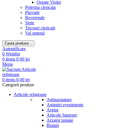
Ornate Violet
Pelerina clericala
Pluviale
Reverende
Stole
Tricouri clericale
Val umeral
Cauta produse...
Autentificare
0
Wishlist
0
items
0,00
lei
Menu
0
items
0,00
lei
Categorii produse
Articole religioase
Aghiazmatare
Amintiri evenimente
Argint
Articole funerare
Arzator tamaie
Bratari