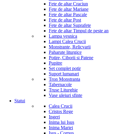
Fete de altar Craciun
Fete de altar Mariane
Fete de altar Pascale
Fete de altar Post
Fete de altar Suprafete
Fete de altar Timpul de peste an
Lampa vesnica
Lampi Calea Crucii
Monstrante, Relicvarii
Paharute liturgice
Potire, Ciborii si Patene
Pupitre
Set complet potir
Suport lumanari
Tron Monstranta
Tabernacole
Truse Liturghie
Vase uleiuri sfinte
Statui
Calea Crucii
Cristos Rege
Ingeri
Inima lui Isus
Inima Mariei
Isus - Corpus