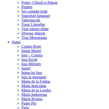
Potire, Ciborii si Patene
Pupitre
Set complet potir
Suporturi lumanari
Tabernacole
Truse Liturghie
Vase uleiuri sfinte
Diverse obiecte
Tron Monstranta
Statui
Cristos Rege
Inima Mariei
Isus – Corpus
Isus Inviat
Isus Milostiv
Ingeri
Inima lui Isus
Isus in mormant
Maria de la Fatima
Maria Imaculata
Maria de la Loudes
Maria Indurerata
Maria Regina
Padre Pio
Pieta