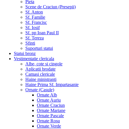
Pieta
Scene de Craciun (Presepii)
Sf. Anton
Sf. Familie
Sf. Francisc
Sf. Iosif
Sf. pp Ioan Paul II
Sf. Tereza
Sfinti
Suporturi statui
Statui bronz
Vestimentatie clericala
Albe, cote si cingole
Aplicatii brodate
Camasi clericale
Haine ministranti
Haine Prima Sf. Impartasanie
Ornate (Casule)
Ornate Alb
Ornate Auriu
Ornate Craciun
Ornate Mariane
Ornate Pascale
Ornate Rosu
Ornate Verde