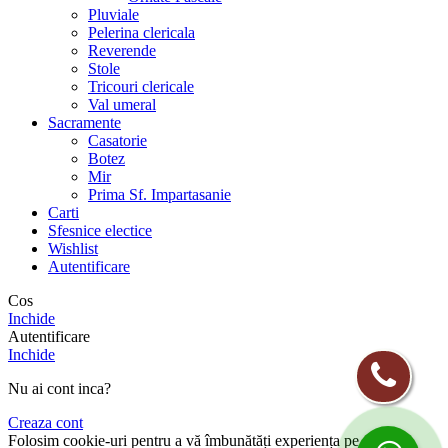
Pluviale
Pelerina clericala
Reverende
Stole
Tricouri clericale
Val umeral
Sacramente
Casatorie
Botez
Mir
Prima Sf. Impartasanie
Carti
Sfesnice electice
Wishlist
Autentificare
Cos
Inchide
Autentificare
Inchide
Nu ai cont inca?
Creaza cont
Folosim cookie-uri pentru a vă îmbunătăți experiența pe site-ul