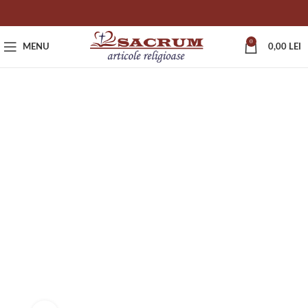
0
MENU
0,00
LEI