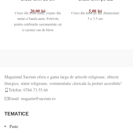
20,00
lei
5,00
lei
Cruce din lemn natur, corpus din
Cruce din lemn pe ata, dimensiuni:
Cru
metal si banda aurie. Potrivita
5 x 3.5 cm.
pentru celebrarile sacramentale cat
si casnice sau de birou
Magazinul Sacrum ofera o gama larga de articole religioase, obiecte
liturgice, statui religioase, vestimentatie clericala la preturi accesibile!
Telefon: 0784.73.55.66
Email: magazin@sacrum.ro
TEMATICE
Paste