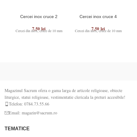
Cercei inox cruce 2
Cercei inox cruce 4
7,50
lei
7,50
lei
Cercei din inox, cruce de 10 mm
Cercei din inox, cruce de 10 mm
Ce
Magazinul Sacrum ofera o gama larga de articole religioase, obiecte
liturgice, statui religioase, vestimentatie clericala la preturi accesibile!
Telefon: 0784.73.55.66
Email: magazin@sacrum.ro
TEMATICE