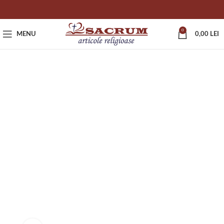
0
MENU
0,00
LEI