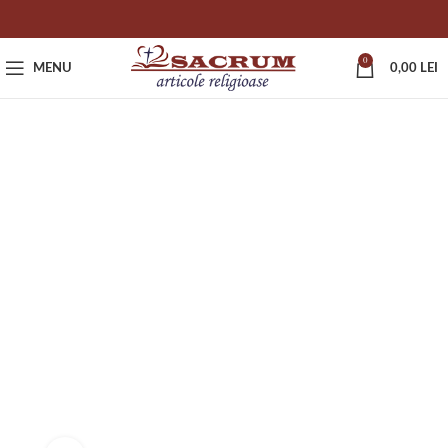
0
MENU
0,00
LEI