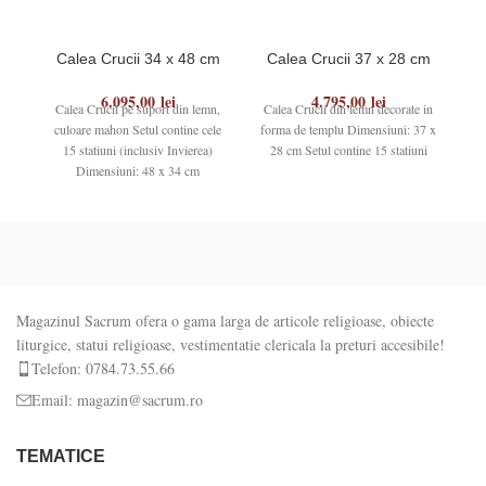
Calea Crucii 34 x 48 cm
Calea Crucii 37 x 28 cm
C
6.095,00
lei
4.795,00
lei
Calea Crucii pe suport din lemn,
Calea Crucii din lemn decorate in
Ca
culoare mahon Setul contine cele
forma de templu Dimensiuni: 37 x
for
15 statiuni (inclusiv Invierea)
28 cm Setul contine 15 statiuni
ce
Dimensiuni: 48 x 34 cm
Magazinul Sacrum ofera o gama larga de articole religioase, obiecte
liturgice, statui religioase, vestimentatie clericala la preturi accesibile!
Telefon: 0784.73.55.66
Email: magazin@sacrum.ro
TEMATICE