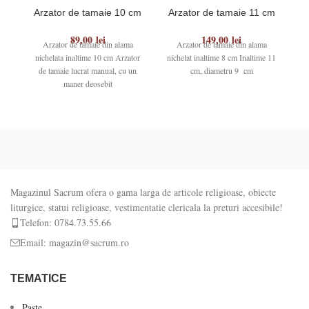
Arzator de tamaie 10 cm
Arzator de tamaie 11 cm
A
89,00
lei
149,00
lei
Arzator de tamaie din alama
Arzator de tamaie din alama
Ar
nichelata inaltime 10 cm Arzator
nichelat inaltime 8 cm Inaltime 11
in
de tamaie lucrat manual, cu un
cm, diametru 9 cm
maner deosebit
Magazinul Sacrum ofera o gama larga de articole religioase, obiecte
liturgice, statui religioase, vestimentatie clericala la preturi accesibile!
Telefon: 0784.73.55.66
Email: magazin@sacrum.ro
TEMATICE
Paste