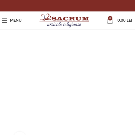
0
MENU
0,00
LEI