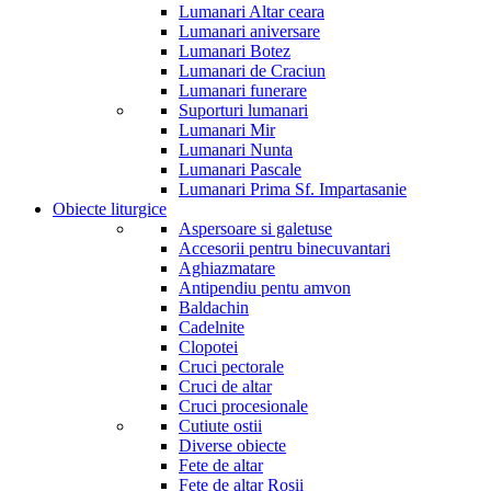
Lumanari Altar ceara
Lumanari aniversare
Lumanari Botez
Lumanari de Craciun
Lumanari funerare
Suporturi lumanari
Lumanari Mir
Lumanari Nunta
Lumanari Pascale
Lumanari Prima Sf. Impartasanie
Obiecte liturgice
Aspersoare si galetuse
Accesorii pentru binecuvantari
Aghiazmatare
Antipendiu pentu amvon
Baldachin
Cadelnite
Clopotei
Cruci pectorale
Cruci de altar
Cruci procesionale
Cutiute ostii
Diverse obiecte
Fete de altar
Fete de altar Rosii