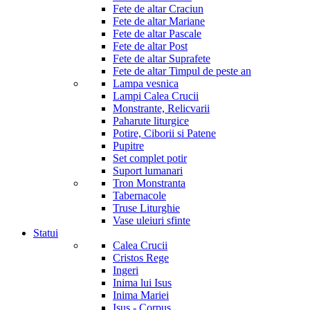
Fete de altar Craciun
Fete de altar Mariane
Fete de altar Pascale
Fete de altar Post
Fete de altar Suprafete
Fete de altar Timpul de peste an
Lampa vesnica
Lampi Calea Crucii
Monstrante, Relicvarii
Paharute liturgice
Potire, Ciborii si Patene
Pupitre
Set complet potir
Suport lumanari
Tron Monstranta
Tabernacole
Truse Liturghie
Vase uleiuri sfinte
Statui
Calea Crucii
Cristos Rege
Ingeri
Inima lui Isus
Inima Mariei
Isus - Corpus