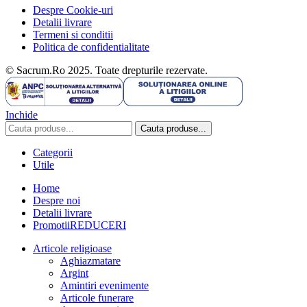
Despre Cookie-uri
Detalii livrare
Termeni si conditii
Politica de confidentialitate
© Sacrum.Ro 2025. Toate drepturile rezervate.
Inchide
Cauta produse...
Categorii
Utile
Home
Despre noi
Detalii livrare
Promotii
REDUCERI
Articole religioase
Aghiazmatare
Argint
Amintiri evenimente
Articole funerare