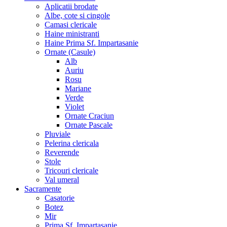
Aplicatii brodate
Albe, cote si cingole
Camasi clericale
Haine ministranti
Haine Prima Sf. Impartasanie
Ornate (Casule)
Alb
Auriu
Rosu
Mariane
Verde
Violet
Ornate Craciun
Ornate Pascale
Pluviale
Pelerina clericala
Reverende
Stole
Tricouri clericale
Val umeral
Sacramente
Casatorie
Botez
Mir
Prima Sf. Impartasanie