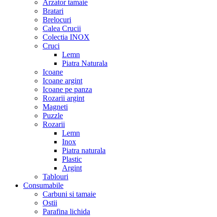
Arzator tamaie
Bratari
Brelocuri
Calea Crucii
Colectia INOX
Cruci
Lemn
Piatra Naturala
Icoane
Icoane argint
Icoane pe panza
Rozarii argint
Magneti
Puzzle
Rozarii
Lemn
Inox
Piatra naturala
Plastic
Argint
Tablouri
Consumabile
Carbuni si tamaie
Ostii
Parafina lichida