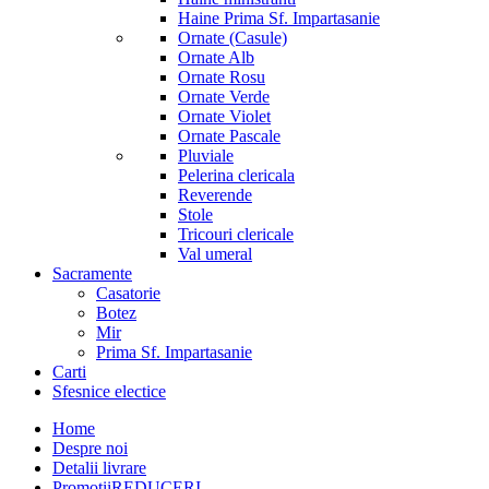
Haine Prima Sf. Impartasanie
Ornate (Casule)
Ornate Alb
Ornate Rosu
Ornate Verde
Ornate Violet
Ornate Pascale
Pluviale
Pelerina clericala
Reverende
Stole
Tricouri clericale
Val umeral
Sacramente
Casatorie
Botez
Mir
Prima Sf. Impartasanie
Carti
Sfesnice electice
Home
Despre noi
Detalii livrare
Promotii
REDUCERI