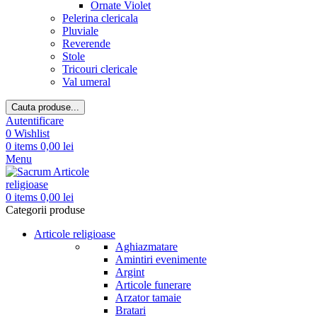
Ornate Violet
Pelerina clericala
Pluviale
Reverende
Stole
Tricouri clericale
Val umeral
Cauta produse...
Autentificare
0
Wishlist
0
items
0,00
lei
Menu
0
items
0,00
lei
Categorii produse
Articole religioase
Aghiazmatare
Amintiri evenimente
Argint
Articole funerare
Arzator tamaie
Bratari