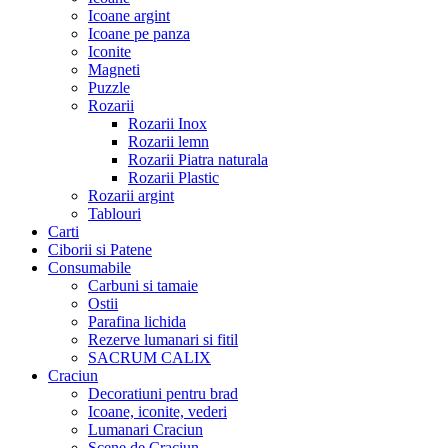
Icoane argint
Icoane pe panza
Iconite
Magneti
Puzzle
Rozarii
Rozarii Inox
Rozarii lemn
Rozarii Piatra naturala
Rozarii Plastic
Rozarii argint
Tablouri
Carti
Ciborii si Patene
Consumabile
Carbuni si tamaie
Ostii
Parafina lichida
Rezerve lumanari si fitil
SACRUM CALIX
Craciun
Decoratiuni pentru brad
Icoane, iconite, vederi
Lumanari Craciun
Scene de Craciun