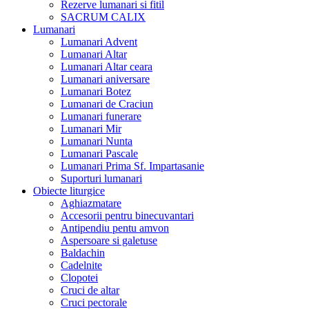
Rezerve lumanari si fitil
SACRUM CALIX
Lumanari
Lumanari Advent
Lumanari Altar
Lumanari Altar ceara
Lumanari aniversare
Lumanari Botez
Lumanari de Craciun
Lumanari funerare
Lumanari Mir
Lumanari Nunta
Lumanari Pascale
Lumanari Prima Sf. Impartasanie
Suporturi lumanari
Obiecte liturgice
Aghiazmatare
Accesorii pentru binecuvantari
Antipendiu pentu amvon
Aspersoare si galetuse
Baldachin
Cadelnite
Clopotei
Cruci de altar
Cruci pectorale