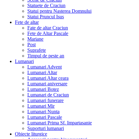
Statuete de Craciun
Statui pentru Nasterea Domnului
Statui Pruncul Isus
Fete de altar
Fate de altar Craciun
Fete de Altar Pascale
Mariane
Post
Suprafete
Timpul de peste an
Lumanari
Lumanari Advent
Lumanari Altar
Lumanari Altar ceara
Lumanari aniversare
Lumanari Botez
Lumanari de Craciun
Lumanari funerare
Lumanari Mir
Lumanari Nunta
Lumanari Pascale
Lumanari Prima Sf. Impartasanie
Suporturi lumanari
Obiecte liturgice