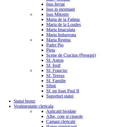
Isus Inviat
Isus in mormant
Isus Milostiv
Maria de la Fatima
Maria de la Loudes
Maria Imaculata
Maria Indurerata
Maria Regina
Padre Pio
Pieta
Scene de Craciun (Presepii)
Sf. Anton
Sf. Iosif
Sf. Francisc
Sf. Tereza
Sf. Familie
Sfinti
Sf. pp Ioan Paul II
Suporturi statui
Statui bronz
Vestimentatie clericala
Aplicatii brodate
Albe, cote si cingole
Camasi clericale
Haine ministranti