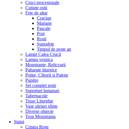
Cruci procesionale
Cutiute ostii
Fete de altar
Craciun
Mariane
Pascale
Post
Rosii
Suprafete
Timpul de peste an
Lampi Calea Crucii
Lampa vesnica
Monstrante, Relicvarii
Paharute liturgice
Potire, Ciborii si Patene
Pupitre
Set complet potir
Suporturi lumanari
Tabernacole
Truse Liturghie
Vase uleiuri sfinte
Diverse obiecte
Tron Monstranta
Statui
Cristos Rege