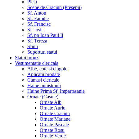
Pieta
Scene de Craciun (Presepii)
Sf. Anton
Sf. Familie
Sf. Francisc
Sf. Iosif
Sf. pp Ioan Paul II
Sf. Tereza
Sfinti
Suporturi statui
Statui bronz
Vestimentatie clericala
Albe, cote si cingole
Aplicatii brodate
Camasi clericale
Haine ministranti
Haine Prima Sf. Impartasanie
Ornate (Casule)
Ornate Alb
Ornate Auriu
Ornate Craciun
Ornate Mariane
Ornate Pascale
Ornate Rosu
Ornate Verde