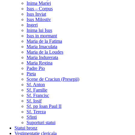
Inima Mariei
Isus – Corpus
Isus Inviat
Isus Milostiv
Ingeri
Inima lui Isus
Isus in mormant
Maria de la Fatima
Maria Imaculata
Maria de la Loudes
Maria Indurerata
Maria Regina
Padre Pio
Pieta
Scene de Craciun (Presepii)
Sf. Anton
Sf. Familie
Sf. Francisc
Sf. Iosif
Sf. pp Ioan Paul II
Sf. Tereza
Sfinti
Suporturi statui
Statui bronz
Vestimentatie clericala