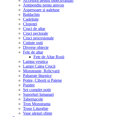
Accesorii pentru binecuvantari
Antipendiu pentu amvon
Aspersoare si galetuse
Baldachin
Cadelnite
Clopotei
Cruci de altar
Cruci pectorale
Cruci procesionale
Cutiute ostii
Diverse obiecte
Fete de altar
Fete de Altar Rosii
Lampa vesnica
Lampi Calea Crucii
Monstrante, Relicvarii
Paharute liturgice
Potire, Ciborii si Patene
Pupitre
Set complet potir
Suporturi lumanari
Tabernacole
Tron Monstranta
Truse Liturghie
Vase uleiuri sfinte