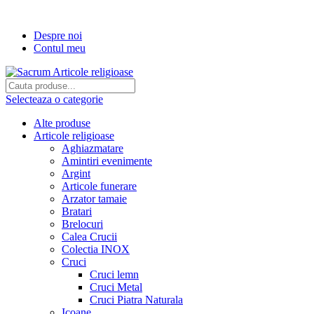
Transport gratuit la comenzi de peste...
Despre noi
Contul meu
Selecteaza o categorie
Alte produse
Articole religioase
Aghiazmatare
Amintiri evenimente
Argint
Articole funerare
Arzator tamaie
Bratari
Brelocuri
Calea Crucii
Colectia INOX
Cruci
Cruci lemn
Cruci Metal
Cruci Piatra Naturala
Icoane