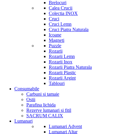
Brelocuri
Calea Crucii
Colectia INOX
Cruci
Cruci Lemn
Cruci Piatra Naturala
Icoane
Magneti
Puzzle
Rozarii
Rozarii Lemn
Rozarii Inox
Rozarii Piatra Naturala
Rozarii Plastic
Rozarii Argint
Tablouri
Consumabile
Carbuni si tamaie
Ostii
Parafina lichida
Rezerve lumanari si fitil
SACRUM CALIX
Lumanari
Lumanari Advent
Lumanari Altar