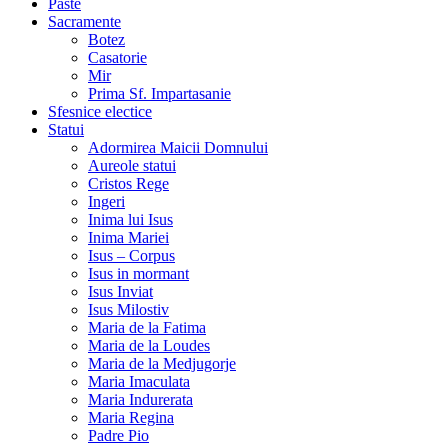
Paste
Sacramente
Botez
Casatorie
Mir
Prima Sf. Impartasanie
Sfesnice electice
Statui
Adormirea Maicii Domnului
Aureole statui
Cristos Rege
Ingeri
Inima lui Isus
Inima Mariei
Isus – Corpus
Isus in mormant
Isus Inviat
Isus Milostiv
Maria de la Fatima
Maria de la Loudes
Maria de la Medjugorje
Maria Imaculata
Maria Indurerata
Maria Regina
Padre Pio